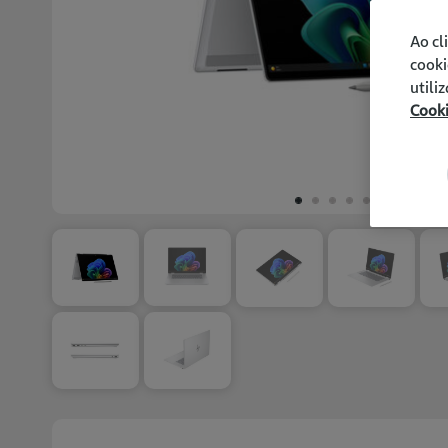
Ao cl
cooki
utili
Cook