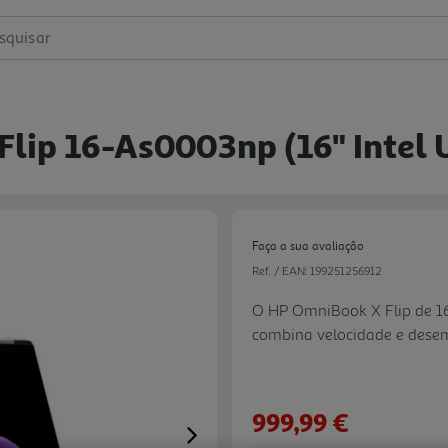
squisar
Flip 16-As0003np (16" Intel 
Faça a sua avaliação
Ref. / EAN:
199251256912
O HP OmniBook X Flip de 1
combina velocidade e desem
criativo e entretenimento. 
às suas necessidades de visu
reproduz cores vibrantes d
999,99 €
elegante chassis de metal r
Next