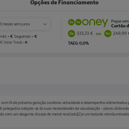
Opções de Financiamento
Pague sem 
3 meses sem juros
Cartão d
333,33 €
249,99 
ou
- €
- €
 mês:
Seguintes:
- €
C (Valor Total):
TAEG: 0,0%
 com IA de próxima geração combina velocidade e desempenho alimentados pel
6 polegadas adapta-se às suas necessidades de visualização - plano, dobrado o
ido com um elegante chassis de metal reciclado[1] e um teclado retroilumina