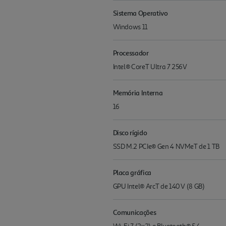
Sistema Operativo
Windows 11
Processador
Intel® CoreT Ultra 7 256V
Memória Interna
16
Disco rígido
SSD M.2 PCIe® Gen 4 NVMeT de 1 TB
Placa gráfica
GPU Intel® ArcT de 140 V (8 GB)
Comunicações