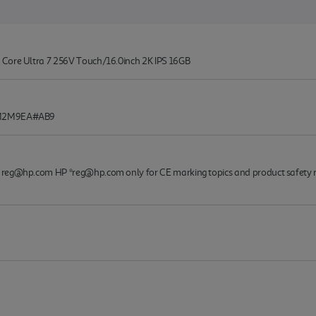
 Core Ultra 7 256V Touch/16.0inch 2K IPS 16GB
 BM2M9EA#AB9
reg@hp.com HP *reg@hp.com only for CE marking topics and product safety rel