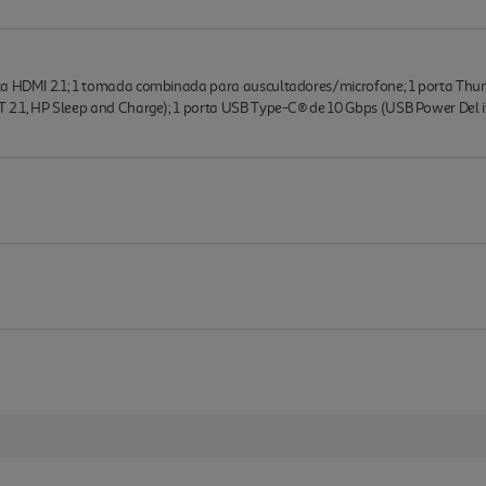
rta HDMI 2.1; 1 tomada combinada para auscultadores/microfone; 1 porta Th
 2.1, HP Sleep and Charge); 1 porta USB Type-C® de 10 Gbps (USB Power Del iv