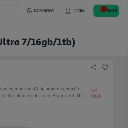
FAVORITOS
LOGIN
0,00 €
Ultra 7/16gb/1tb)
6 polegadas com IA de próxima geração
ver
mais
penho alimentados pela IA para trabalho
O seu ecrã grande de 16 polegadas adapta-se
alização - plano, dobrado o u invertido - e
e todos os ângulos. Concebido com um
eciclado[1] e um teclado retroiluminado com