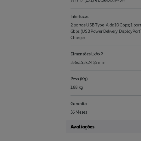
Wi-Fi 7 (2x2) e Bluetooth® 5.4
Interfaces
2 portas USB Type-A de 10 Gbps; 1 po
Gbps (USB Power Delivery, DisplayPortT
Charge)
Dimensões LxAxP
356x15,3x245,5 mm
Peso (Kg)
1.88 kg
Garantia
36 Meses
Avaliações