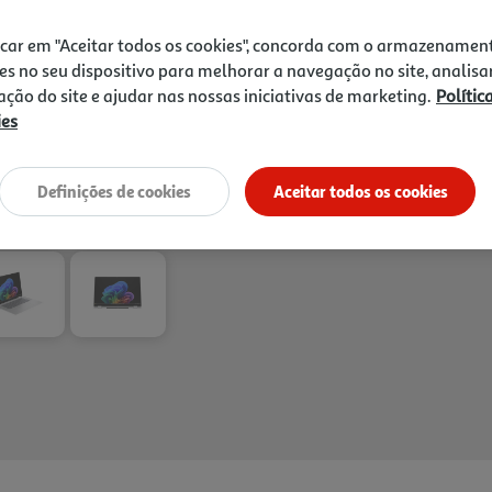
teclas grandes para uma ex
Receba em casa a 10/08/2026
, s
1h
Recolha em loja Express
*
icar em "Aceitar todos os cookies", concorda com o armazenamen
3h
Recolha Drive
*
es no seu dispositivo para melhorar a navegação no site, analisa
*Mediante disponibilidade de slot de entreg
zação do site e ajudar nas nossas iniciativas de marketing.
Polític
ies
Definições de cookies
Aceitar todos os cookies