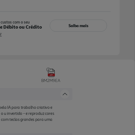
custos com o seu
Saiba mais
e Débito ou Crédito
€
BM2M9EA
a IA para trabalho criativo e
 u invertido - e reproduz cores
do com teclas grandes para uma