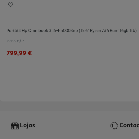
Portátil Hp Omnibook 3 15-Fn0008np (15.6" Ryzen Ai 5 Ram:16gb 1tb)
799.99 €/un
799,99 €
Lojas
Contac