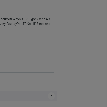
underboltT 4 com USB Type-C® de 40
ery, DisplayPortT 1.4a, HP Sleep and