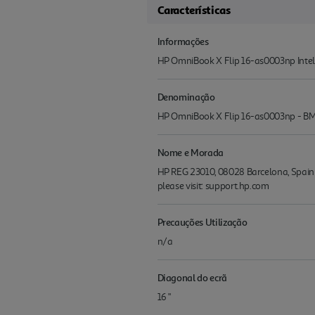
Características
Informações
HP OmniBook X Flip 16-as0003np Intel
Denominação
HP OmniBook X Flip 16-as0003np -
Nome e Morada
HP REG 23010, 08028 Barcelona, Spain 
please visit: support.hp.com
Precauções Utilização
n/a
Diagonal do ecrã
16 "