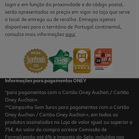
login e em função da proximidade e do código postal,
serão apresentados os preços em vigor na loja que serve
o local de entrega ou de recolha. Entregas apenas
disponíveis para o território de Portugal continental,
consulte mais informações
aqui
.
Informações para pagamentos ONEY
*para pagamentos com o Cartão Oney Auchan / Cartão
Oney Auchan+.
**Campanha Sem Juros para pagamentos com o Cartão
Oney Auchan / Cartão Oney Auchan+, em todos os
produtos assinalados na Loja de valor igual ou superior a
75€. Ao valor da compra acresce Comissão de
Formalização até 6% e Imposto do Selo, incluídos nas