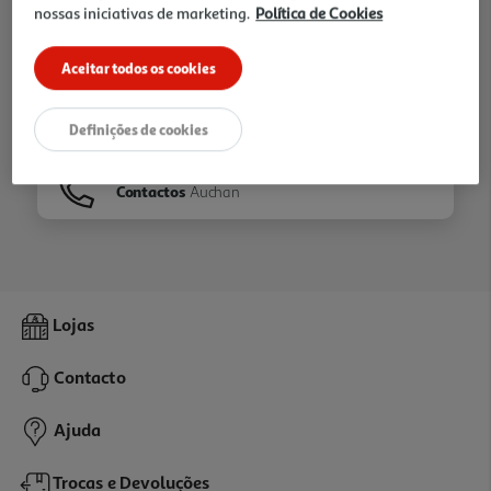
nossas iniciativas de marketing.
Política de Cookies
Ir para
Homepage
Aceitar todos os cookies
Veja os nossos
Folhetos
Definições de cookies
Contactos
Auchan
Lojas
Contacto
Ajuda
Trocas e Devoluções