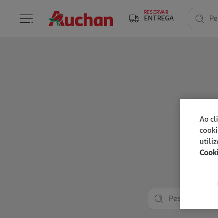
RESERVAR
ENTREGA
Pe
Ao cl
cooki
utili
Cook