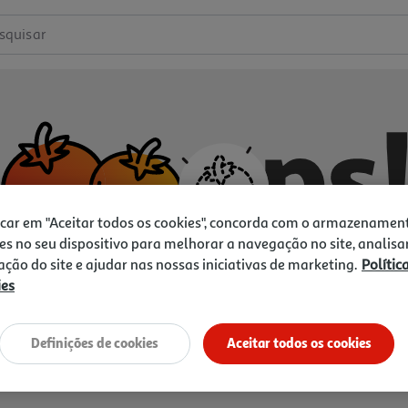
squisar
icar em "Aceitar todos os cookies", concorda com o armazenamen
es no seu dispositivo para melhorar a navegação no site, analisa
zação do site e ajudar nas nossas iniciativas de marketing.
Polític
ies
Não temos o que procura.
Vamos tentar de novo?
Definições de cookies
Aceitar todos os cookies