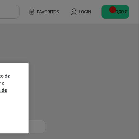
FAVORITOS
LOGIN
0,00 €
to de
r a
a de