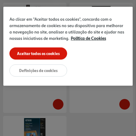
Ao clicar em "Aceitar todos os cookies", concorda com o
armazenamento de cookies no seu dispositivo para melhorar
a navegação no site, analisar a utilização do site e ajudar nas
nossas iniciativas de marketing.
Política de Cookies
4.3
(161)
Papel Fotográfico Qilive A6
Papel Foto Premium Hp Plus
10x15cm (30 Folhas Brilhante)
Glossy Cr672a
8.99 €/un
14.99 €/un
Aceitar todos os cookies
8,99 €
14,99 €
Definições de cookies