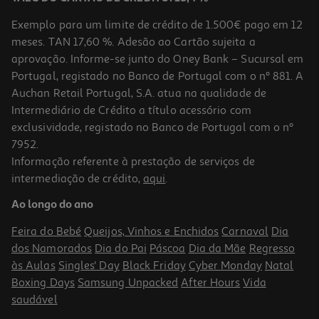
Exemplo para um limite de crédito de 1.500€ pago em 12
meses. TAN 17,60 %. Adesão ao Cartão sujeita a
aprovação. Informe-se junto do Oney Bank – Sucursal em
Portugal, registado no Banco de Portugal com o nº 881. A
Auchan Retail Portugal, S.A. atua na qualidade de
Intermediário de Crédito a título acessório com
exclusividade, registado no Banco de Portugal com o nº
7952.
Informação referente à prestação de serviços de
intermediação de crédito,
aqui
.
Ao longo do ano
Feira do Bebé
Queijos, Vinhos e Enchidos
Carnaval
Dia
dos Namorados
Dia do Pai
Páscoa
Dia da Mãe
Regresso
às Aulas
Singles' Day
Black Friday
Cyber Monday
Natal
Boxing Days
Samsung Unpacked
After Hours
Vida
saudável