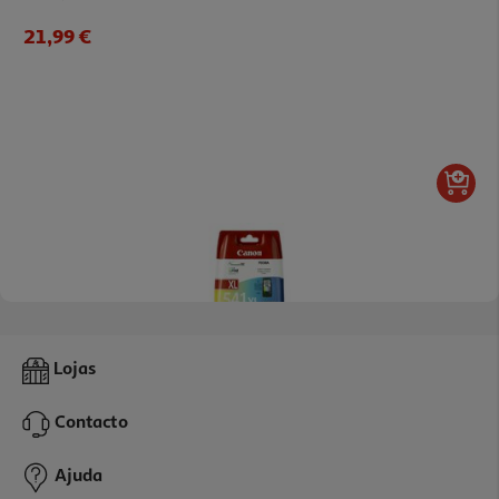
21,99 €
Tinteiro Canon Cores Cl-541xl Bl
Lojas
34.99 €/un
Contacto
34,99 €
Ajuda