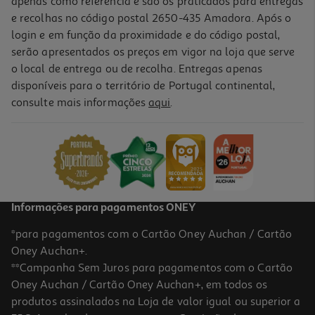
apenas como referência e são os praticados para entregas
e recolhas no código postal 2650-435 Amadora. Após o
login e em função da proximidade e do código postal,
serão apresentados os preços em vigor na loja que serve
o local de entrega ou de recolha. Entregas apenas
disponíveis para o território de Portugal continental,
5.0
(1)
consulte mais informações
aqui
.
Tinteiro Original Epson Singlepack Cyan 604
10.49 €/un
10,49 €
Informações para pagamentos ONEY
*para pagamentos com o Cartão Oney Auchan / Cartão
Oney Auchan+.
**Campanha Sem Juros para pagamentos com o Cartão
Oney Auchan / Cartão Oney Auchan+, em todos os
produtos assinalados na Loja de valor igual ou superior a