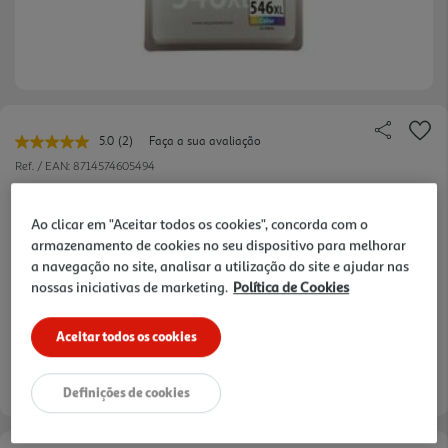
5.0
(2)
Faça a sua avaliação
Leu
2
Ref. / EAN:
8714574605494
avaliações.
Link
para
Ao clicar em "Aceitar todos os cookies", concorda com o
a
mesma
armazenamento de cookies no seu dispositivo para melhorar
27,99 €
página.
a navegação no site, analisar a utilização do site e ajudar nas
nossas iniciativas de marketing.
Política de Cookies
Aceitar todos os cookies
verificar stock em loja >
Entrega estimada entre
10/08/2026 e 11/08/2026
Definições de cookies