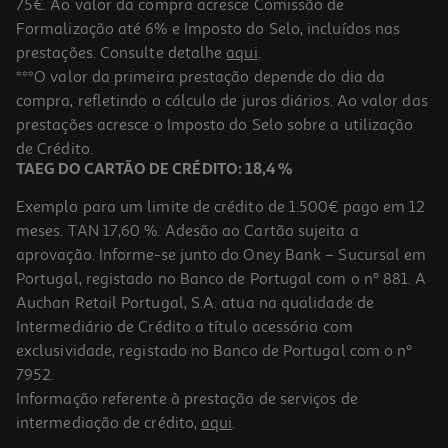
75€. Ao valor da compra acresce Comissão de
Formalização até 6% e Imposto do Selo, incluídos nas
prestações. Consulte detalhe
aqui
.
Tinteiro Canon Pg-560xl Preto
***O valor da primeira prestação depende do dia da
compra, refletindo o cálculo de juros diários. Ao valor das
32.99 €/un
prestações acresce o Imposto do Selo sobre a utilização
32,99 €
de Crédito.
TAEG DO CARTÃO DE CRÉDITO: 18,4 %
Exemplo para um limite de crédito de 1.500€ pago em 12
meses. TAN 17,60 %. Adesão ao Cartão sujeita a
aprovação. Informe-se junto do Oney Bank – Sucursal em
Portugal, registado no Banco de Portugal com o nº 881. A
Auchan Retail Portugal, S.A. atua na qualidade de
Intermediário de Crédito a título acessório com
exclusividade, registado no Banco de Portugal com o nº
7952.
Informação referente à prestação de serviços de
intermediação de crédito,
aqui
.
Tinteiro Original Canon Cl-576 Eur Cores