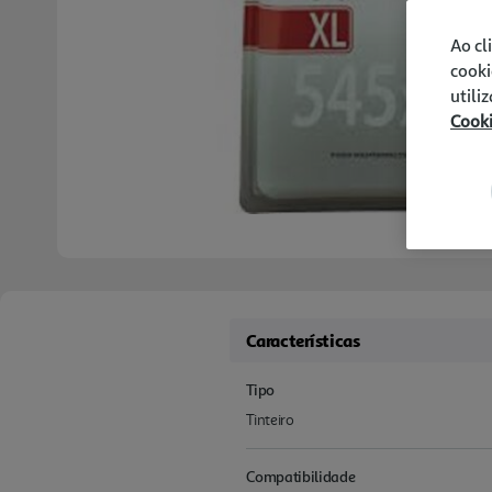
Ao cl
cooki
utili
Cook
Características
Tipo
Tinteiro
Compatibilidade