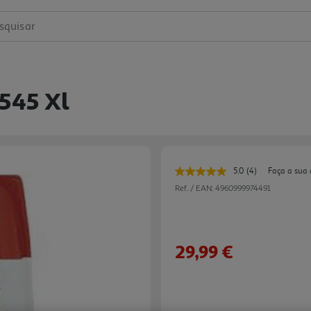
squisar
-545 Xl
5.0
(4)
Faça a sua 
Leu
4
Ref. / EAN:
4960999974491
avaliações.
Link
para
a
mesma
29,99 €
página.