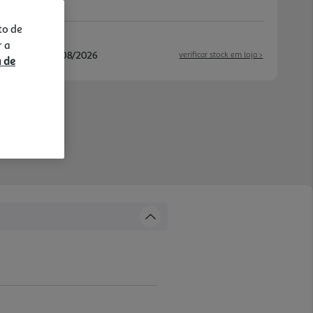
to de
r a
/08/2026 e 11/08/2026
verificar stock em loja >
a de