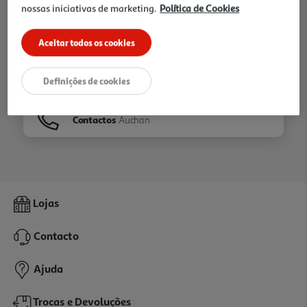
nossas iniciativas de marketing.
Política de Cookies
Ir para
Homepage
Aceitar todos os cookies
Veja os nossos
Folhetos
Definições de cookies
Contactos
Auchan
Lojas
Contacto
Ajuda
Trocas e Devoluções