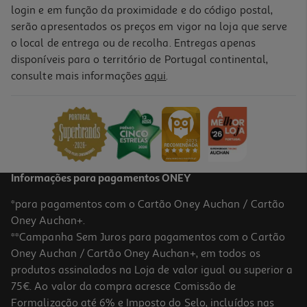
login e em função da proximidade e do código postal,
serão apresentados os preços em vigor na loja que serve
o local de entrega ou de recolha. Entregas apenas
disponíveis para o território de Portugal continental,
consulte mais informações
aqui
.
Informações para pagamentos ONEY
*para pagamentos com o Cartão Oney Auchan / Cartão
Oney Auchan+.
**Campanha Sem Juros para pagamentos com o Cartão
Oney Auchan / Cartão Oney Auchan+, em todos os
produtos assinalados na Loja de valor igual ou superior a
75€. Ao valor da compra acresce Comissão de
Formalização até 6% e Imposto do Selo, incluídos nas