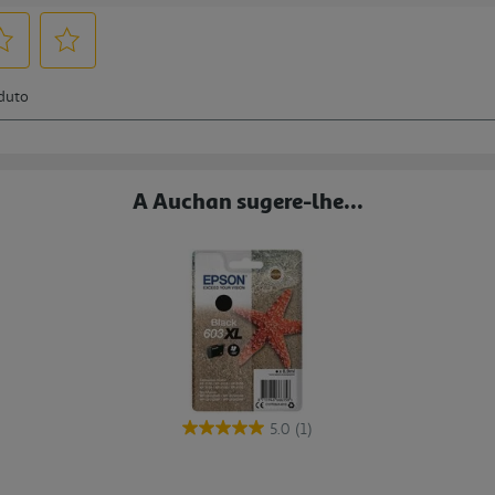
A Auchan sugere-lhe...
5.0
(1)