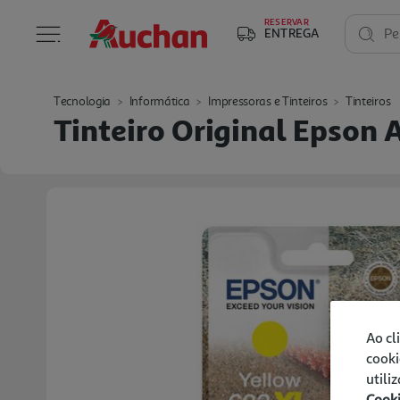
RESERVAR
ENTREGA
Pe
Tecnologia
Informática
Impressoras e Tinteiros
Tinteiros
Tinteiro Original Epso
Ao cl
cooki
utili
Cook