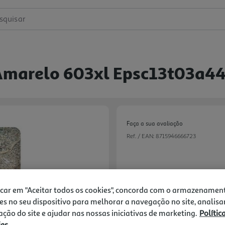
squisar
n Amarelo 603xl Epsc13t03a4
Faça a sua avaliação
Ref. / EAN:
8715946666723
20,99 €
icar em "Aceitar todos os cookies", concorda com o armazenamen
es no seu dispositivo para melhorar a navegação no site, analisa
Receba em casa a 10/08/2026
, s
1h
Recolha em loja Express
*
zação do site e ajudar nas nossas iniciativas de marketing.
Polític
3h
Recolha Drive
*
ies