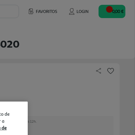
FAVORITOS
LOGIN
0,00 €
4020
to de
r a
e encomendar até às 12h.
a de