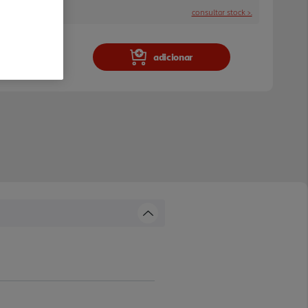
consultar stock >.
a e stock em loja.
adicionar