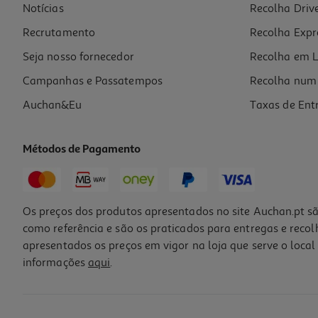
Notícias
Recolha Driv
97.99 €/un
Recrutamento
Recolha Expr
97,99 €
Seja nosso fornecedor
Recolha em L
Campanhas e Passatempos
Recolha num 
Auchan&Eu
Taxas de Ent
Métodos de Pagamento
Os preços dos produtos apresentados no site Auchan.pt sã
como referência e são os praticados para entregas e reco
apresentados os preços em vigor na loja que serve o local 
informações
aqui
.
Tinteiro Original Epson Magenta 603xl Epsc13t03a34020
20.99 €/un