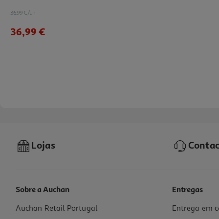
36.99 €/un
36,99 €
Lojas
Contac
Sobre a Auchan
Entregas
Auchan Retail Portugal
Entrega em c
Tinteiro Original Epson 603xl Multipack C13t03a64020