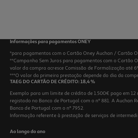
20,99 €
Informações para pagamentos ONEY
*para pagamentos com o Cartão Oney Auchan / Cartão O
**Campanha Sem Juros para pagamentos com o Cartão Oney
valor da compra acresce Comissão de Formalização até 6%
***O valor da primeira prestação depende do dia da compra,
TAEG DO CARTÃO DE CRÉDITO: 18,4 %
Exemplo para um limite de crédito de 1.500€ pago em 12 
registado no Banco de Portugal com o nº 881. A Auchan Ret
Banco de Portugal com o nº 7952.
Informação referente à prestação de serviços de intermedi
Tinteiro Original Epson Cyan 603xl Epsc13t03a24020
Ao longo do ano
20.99 €/un