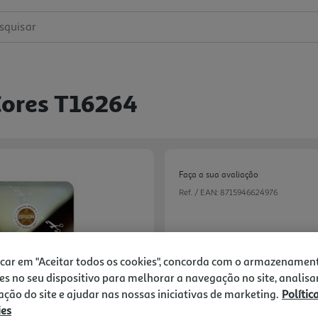
squisar
Cores T16264
Faça a sua avaliação
Ref. / EAN:
8715946624976
59,99 €
icar em "Aceitar todos os cookies", concorda com o armazenamen
es no seu dispositivo para melhorar a navegação no site, analisa
zação do site e ajudar nas nossas iniciativas de marketing.
Polític
ies