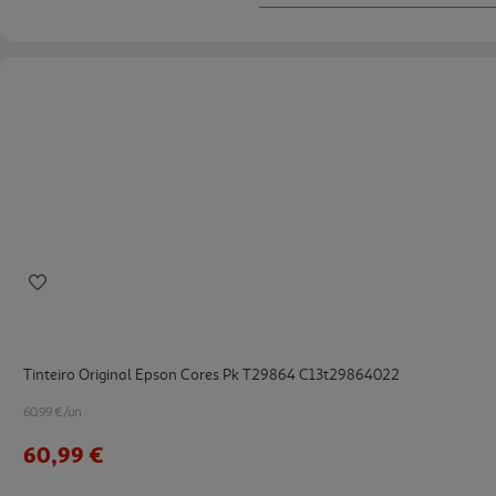
Tinteiro Original Epson Cores Pk T29864 C13t29864022
60.99 €/un
60,99 €