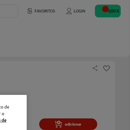
FAVORITOS
LOGIN
0,00 €
to de
r a
a de
adicionar