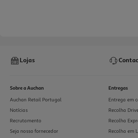
Lojas
Contac
Sobre a Auchan
Entregas
Auchan Retail Portugal
Entrega em c
Tinteiro Original Epson Azul Claria Home T29824
Notícias
Recolha Driv
13.99 €/un
Recrutamento
Recolha Expr
13,99 €
Seja nosso fornecedor
Recolha em L