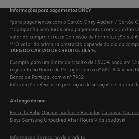
Informações para pagamentos ONEY
*para pagamentos com o Cartão Oney Auchan / Cartão O
**Campanha Sem Juros para pagamentos com o Cartão Oney
valor da compra acresce Comissão de Formalização até 6%
***O valor da primeira prestação depende do dia da compra,
TAEG DO CARTÃO DE CRÉDITO: 18,4 %
Exemplo para um limite de crédito de 1.500€ pago em 12 
registado no Banco de Portugal com o nº 881. A Auchan Ret
Banco de Portugal com o nº 7952.
Informação referente à prestação de serviços de intermedi
Tinteiro Canon Tricolor Cl-546
Ao longo do ano
25.99 €/un
Feira do Bebé
Queijos, Vinhos e Enchidos
Carnaval
Dia do
25,99 €
Days
Samsung Unpacked
After Hours
Vida saudável
Informação de
recolha de produto
.