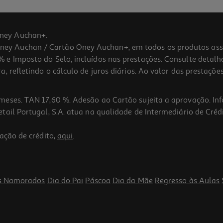
ney Auchan+.
 Auchan / Cartão Oney Auchan+, em todos os produtos assina
 e Imposto do Selo, incluídos nas prestações. Consulte detal
 refletindo o cálculo de juros diários. Ao valor das prestações
meses. TAN 17,60 %. Adesão ao Cartão sujeita a aprovação. In
ail Portugal, S.A. atua na qualidade de Intermediário de Crédi
5.0
(1)
ação de crédito,
aqui
.
s Namorados
Dia do Pai
Páscoa
Dia da Mãe
Regresso às Aulas