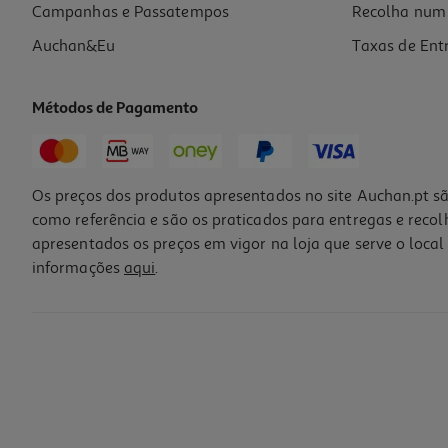
Campanhas e Passatempos
Recolha num 
Auchan&Eu
Taxas de Ent
Métodos de Pagamento
Os preços dos produtos apresentados no site Auchan.pt sã
como referência e são os praticados para entregas e reco
apresentados os preços em vigor na loja que serve o local 
informações
aqui
.
Tinteiro Original Epson Multipack 4-Colours 604 Xl Bla
74.99 €/un
74,99 €