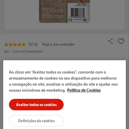
5.0
(1)
Faça a sua avaliação
Leu
uma
Ref. / EAN:
8715946666747
avaliação.
Link
para
a
Ao clicar em "Aceitar todos os cookies", concorda com o
mesma
17,49 €
armazenamento de cookies no seu dispositivo para melhorar
página.
a navegação no site, analisar a utilização do site e ajudar nas
Receba em casa a 11/08/2026
, se encomendar até às 12h.
nossas iniciativas de marketing.
Política de Cookies
1h
Recolha em loja Express
*
3h
Recolha Drive
*
Aceitar todos os cookies
*Mediante disponibilidade de slot de entrega e stock em loja.
consultar stock >.
Definições de cookies