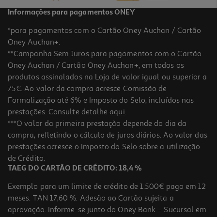
Informações para pagamentos ONEY
*para pagamentos com o Cartão Oney Auchan / Cartão
Oney Auchan+.
**Campanha Sem Juros para pagamentos com o Cartão
Oney Auchan / Cartão Oney Auchan+, em todos os
produtos assinalados na Loja de valor igual ou superior a
75€. Ao valor da compra acresce Comissão de
Formalização até 6% e Imposto do Selo, incluídos nas
prestações. Consulte detalhe
aqui
.
Tinteiro Original Epson Cyan Singlepk 603 C13t03u24020
***O valor da primeira prestação depende do dia da
compra, refletindo o cálculo de juros diários. Ao valor das
10.49 €/un
prestações acresce o Imposto do Selo sobre a utilização
10,49 €
de Crédito.
TAEG DO CARTÃO DE CRÉDITO: 18,4 %
Exemplo para um limite de crédito de 1.500€ pago em 12
meses. TAN 17,60 %. Adesão ao Cartão sujeita a
aprovação. Informe-se junto do Oney Bank – Sucursal em