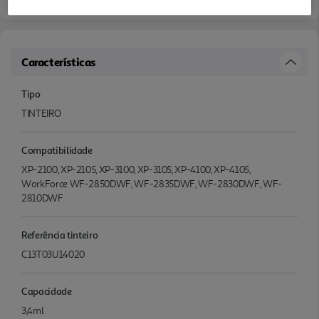
Características
Tipo
TINTEIRO
Compatibilidade
XP-2100, XP-2105, XP-3100, XP-3105, XP-4100, XP-4105,
WorkForce WF-2850DWF, WF-2835DWF, WF-2830DWF, WF-
2810DWF
Referência tinteiro
C13T03U14020
Capacidade
3,4ml