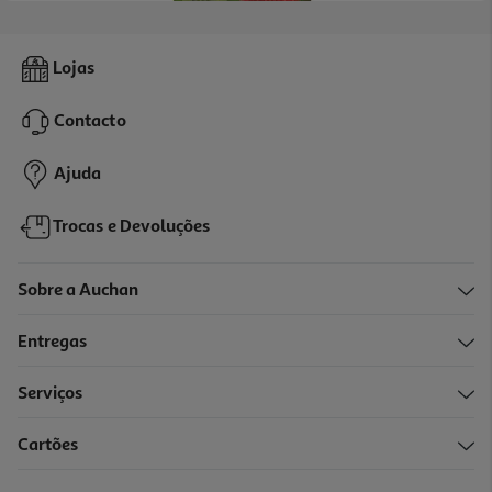
5.0
(2)
Tinteiro Original Epson Cores Pk T29864 C13t29864022
Lojas
60.99 €/un
Contacto
60,99 €
Ajuda
Trocas e Devoluções
Sobre a Auchan
Entregas
Serviços
Cartões
Tinteiro Original Epson Amarelo 603 C13t03u44020