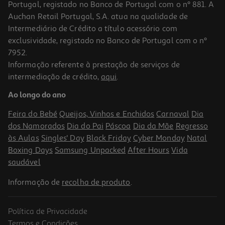
Portugal, registado no Banco de Portugal com o nº 881. A
Auchan Retail Portugal, S.A. atua na qualidade de
Intermediário de Crédito a título acessório com
exclusividade, registado no Banco de Portugal com o nº
7952.
Informação referente à prestação de serviços de
intermediação de crédito,
aqui
.
Tinteiro Original Epson Singlepack Black 503
Ao longo do ano
23.99 €/un
Feira do Bebé
Queijos, Vinhos e Enchidos
Carnaval
Dia
23,99 €
dos Namorados
Dia do Pai
Páscoa
Dia da Mãe
Regresso
às Aulas
Singles' Day
Black Friday
Cyber Monday
Natal
Boxing Days
Samsung Unpacked
After Hours
Vida
saudável
Informação de
recolha de produto
.
Política de Privacidade
Termos e Condições