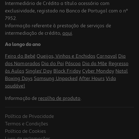
Intermediário de Crédito a título acessório com
exclusividade, registado no Banco de Portugal com o nº
7952.
Informação referente à prestação de serviços de
intermediação de crédito,
aqui
.
Tinteiro Original Epson Preto Durabrite T16214
Ao longo do ano
17.49 €/un
Feira do Bebé
Queijos, Vinhos e Enchidos
Carnaval
Dia
17,49 €
dos Namorados
Dia do Pai
Páscoa
Dia da Mãe
Regresso
às Aulas
Singles' Day
Black Friday
Cyber Monday
Natal
Boxing Days
Samsung Unpacked
After Hours
Vida
saudável
Informação de
recolha de produto
.
Política de Privacidade
Termos e Condições
Política de Cookies
Livro de reclamações