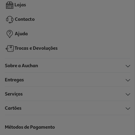
Tinteiro Original Hp 924 4-Pack Preto E Cmyk
Lojas
81.49 €/un
Contacto
81,49 €
Ajuda
Trocas e Devoluções
Sobre a Auchan
Entregas
Serviços
Cartões
Tinteiro Original Epson Amarelo 603xl Epsc13t03a44020
20.99 €/un
Métodos de Pagamento
20,99 €