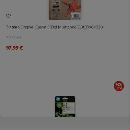
Tinteiro Original Epson 603xl Multipack C13t03a64020
97.99 €/un
97,99 €
4.3
(21)