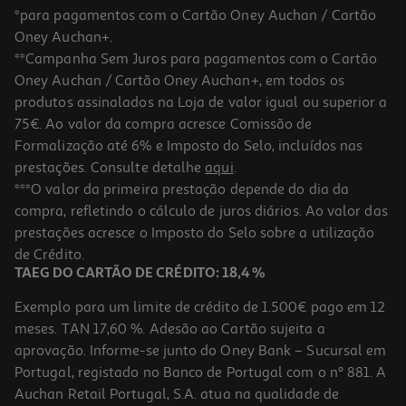
*para pagamentos com o Cartão Oney Auchan / Cartão
Oney Auchan+.
**Campanha Sem Juros para pagamentos com o Cartão
Oney Auchan / Cartão Oney Auchan+, em todos os
produtos assinalados na Loja de valor igual ou superior a
75€. Ao valor da compra acresce Comissão de
Formalização até 6% e Imposto do Selo, incluídos nas
prestações. Consulte detalhe
aqui
.
Tinteiro Original Epson Cyan 603xl Epsc13t03a24020
***O valor da primeira prestação depende do dia da
compra, refletindo o cálculo de juros diários. Ao valor das
20.99 €/un
prestações acresce o Imposto do Selo sobre a utilização
20,99 €
de Crédito.
TAEG DO CARTÃO DE CRÉDITO: 18,4 %
Exemplo para um limite de crédito de 1.500€ pago em 12
meses. TAN 17,60 %. Adesão ao Cartão sujeita a
aprovação. Informe-se junto do Oney Bank – Sucursal em
Portugal, registado no Banco de Portugal com o nº 881. A
Auchan Retail Portugal, S.A. atua na qualidade de