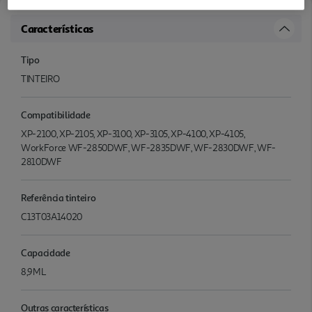
Características
Tipo
TINTEIRO
Compatibilidade
XP-2100, XP-2105, XP-3100, XP-3105, XP-4100, XP-4105,
WorkForce WF-2850DWF, WF-2835DWF, WF-2830DWF, WF-
2810DWF
Referência tinteiro
C13T03A14020
Capacidade
8,9ML
Outras características