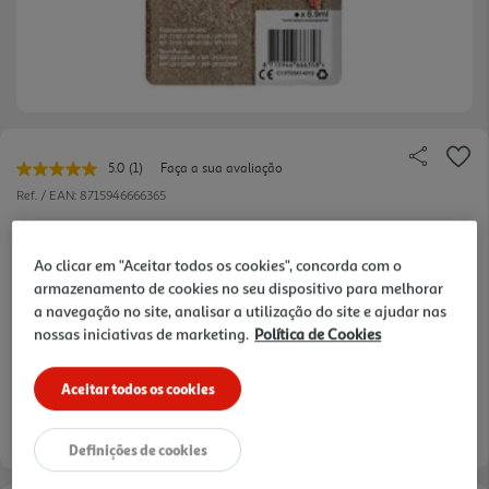
5.0
(1)
Faça a sua avaliação
Leu
uma
Ref. / EAN:
8715946666365
avaliação.
Link
para
a
Ao clicar em "Aceitar todos os cookies", concorda com o
mesma
36,99 €
armazenamento de cookies no seu dispositivo para melhorar
página.
a navegação no site, analisar a utilização do site e ajudar nas
nossas iniciativas de marketing.
Política de Cookies
Aceitar todos os cookies
verificar stock em loja >
Entrega estimada entre
13/08/2026 e 14/08/2026
Definições de cookies