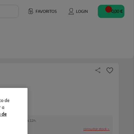
FAVORITOS
LOGIN
0,00 €
to de
r a
a de
e encomendar até às 12h.
consultar stock >.