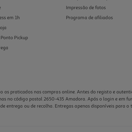
e
Impressão de fotos
ess em 1h
Programa de afiliados
oja
Ponto Pickup
rega
o os praticados nas compras online. Antes do registo e autent
lhas no código postal 2650-435 Amadora. Após o login e em fu
de entrega ou de recolha. Entregas apenas disponíveis para o t
5.0
(1)