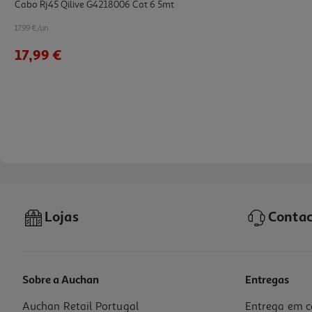
Cabo Rj45 Qilive G4218006 Cat 6 5mt
17.99 €/un
17,99 €
Lojas
Contac
Sobre a Auchan
Entregas
Auchan Retail Portugal
Entrega em c
Cabo Qilive G4218018 Usb2.0 Ma-F A Ext 5mt