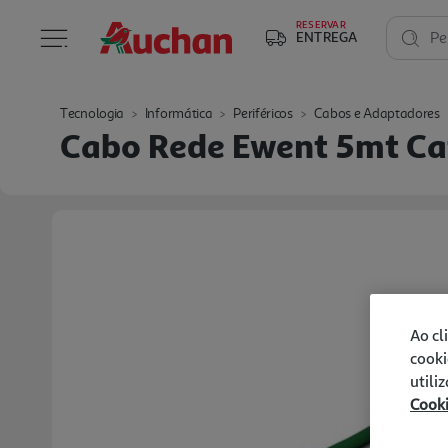
RESERVAR
ENTREGA
Pe
Tecnologia
Informática
Periféricos
Cabos e Adaptadores
Cabo Rede Ewent 5mt Ca
Ao cl
cooki
utili
Cook