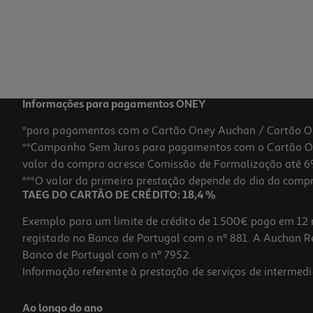
8.99 €/un
8,99 €
Informações para pagamentos ONEY
*para pagamentos com o Cartão Oney Auchan / Cartão O
**Campanha Sem Juros para pagamentos com o Cartão Oney
valor da compra acresce Comissão de Formalização até 6%
***O valor da primeira prestação depende do dia da compra,
TAEG DO CARTÃO DE CRÉDITO: 18,4 %
Exemplo para um limite de crédito de 1.500€ pago em 12 
registado no Banco de Portugal com o nº 881. A Auchan Ret
Banco de Portugal com o nº 7952.
Informação referente à prestação de serviços de intermedi
Cabo Qilive G4218043 Rj11 (6p4c) M-M 3m
Ao longo do ano