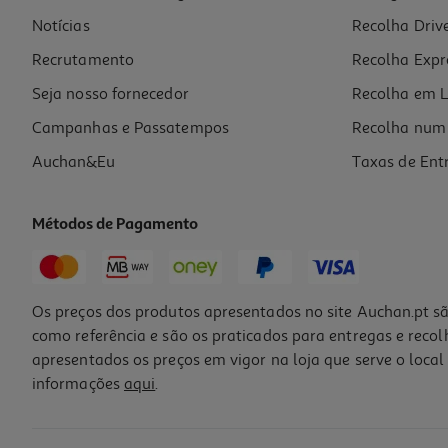
Notícias
Recolha Driv
11.99 €/un
Recrutamento
Recolha Expr
11,99 €
Seja nosso fornecedor
Recolha em L
Campanhas e Passatempos
Recolha num 
Auchan&Eu
Taxas de Ent
Métodos de Pagamento
Os preços dos produtos apresentados no site Auchan.pt sã
como referência e são os praticados para entregas e reco
apresentados os preços em vigor na loja que serve o local 
informações
aqui
.
Cabo Usb A-Micro B Qilive Q.3839 G4218013 1.8mt