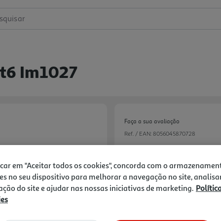
squisar
t6 Im1027
Faça a sua avaliação
Ref. / EAN:
8056045870728
icar em "Aceitar todos os cookies", concorda com o armazenamen
5,99 €
es no seu dispositivo para melhorar a navegação no site, analisa
zação do site e ajudar nas nossas iniciativas de marketing.
Polític
ies
Receba em casa a 07/08/2026
, s