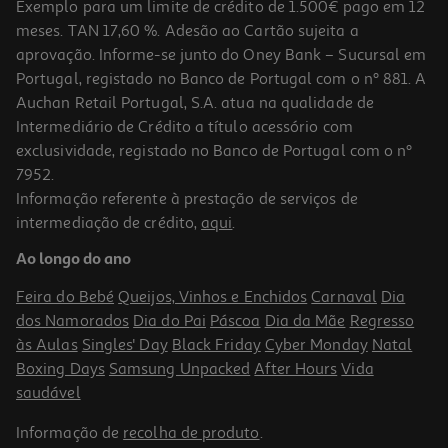
Exemplo para um limite de crédito de 1.500€ pago em 12
meses. TAN 17,60 %. Adesão ao Cartão sujeita a
aprovação. Informe-se junto do Oney Bank – Sucursal em
Portugal, registado no Banco de Portugal com o nº 881. A
Auchan Retail Portugal, S.A. atua na qualidade de
Intermediário de Crédito a título acessório com
exclusividade, registado no Banco de Portugal com o nº
7952.
Informação referente à prestação de serviços de
intermediação de crédito,
aqui
.
Ao longo do ano
Feira do Bebé
Queijos, Vinhos e Enchidos
Carnaval
Dia
dos Namorados
Dia do Pai
Páscoa
Dia da Mãe
Regresso
às Aulas
Singles' Day
Black Friday
Cyber Monday
Natal
Boxing Days
Samsung Unpacked
After Hours
Vida
saudável
Informação de
recolha de produto
.