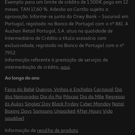
Exemplo para um limite de crédito de 1.500€ pago em 12
meses. TAN 17,60 %. Adesão ao Cartão sujeita a
aprovação. Informe-se junto do Oney Bank – Sucursal em
Portugal, registado no Banco de Portugal com o nº 881. A
Auchan Retail Portugal, S.A. atua na qualidade de
Intermediário de Crédito a título acessório com
exclusividade, registado no Banco de Portugal com o nº
7952.
Informação referente à prestação de serviços de
intermediação de crédito,
aqui
.
Ao longo do ano
Feira do Bebé
Queijos, Vinhos e Enchidos
Carnaval
Dia
dos Namorados
Dia do Pai
Páscoa
Dia da Mãe
Regresso
às Aulas
Singles' Day
Black Friday
Cyber Monday
Natal
Boxing Days
Samsung Unpacked
After Hours
Vida
saudável
Informação de
recolha de produto
.