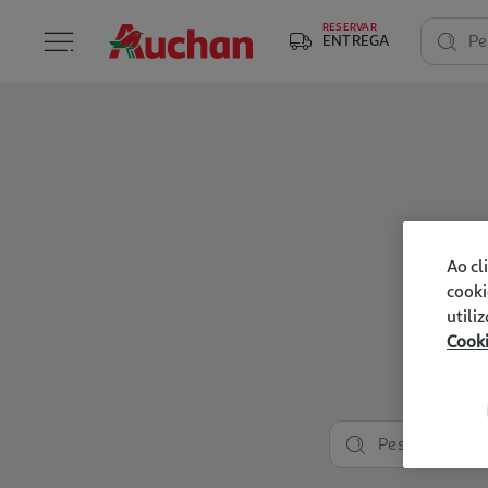
RESERVAR
ENTREGA
Pe
Ao cl
cooki
utili
Cook