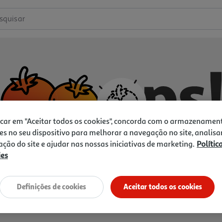
squisar
icar em "Aceitar todos os cookies", concorda com o armazenamen
es no seu dispositivo para melhorar a navegação no site, analisa
zação do site e ajudar nas nossas iniciativas de marketing.
Polític
ies
Não temos o que procura.
Vamos tentar de novo?
Definições de cookies
Aceitar todos os cookies