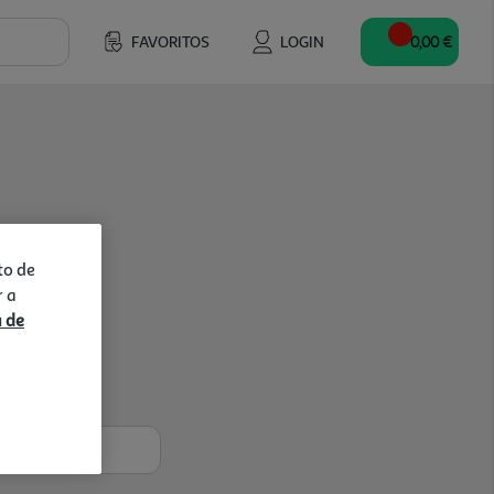
FAVORITOS
LOGIN
0,00 €
to de
r a
a de