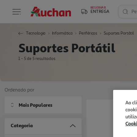
RESERVAR
ENTREGA
Pe
Tecnologia
Informática
Periféricos
Suportes Portátil
Suportes Portátil
1 - 5 de 5 resultados
Ordenado por
Ao cl
Mais Populares
cooki
utili
Cook
Categoria