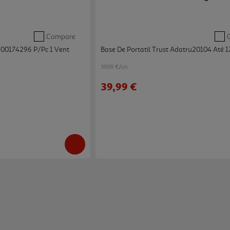
Compare
 600174296 P/pc 1 Vent
Base De Portatil Trust Adatru20104 Até 17
39.99 €/un
39,99 €