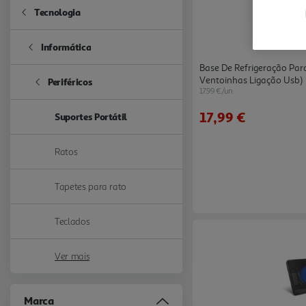
Tecnologia
Refine by Categoria: Tecnologia
Informática
Refine by Categoria: Informática
Base De Refrigeração Para
Ventoinhas Ligação Usb)
Periféricos
Refine by Categoria: Periféricos
17.99 €/un
17,99 €
Suportes Portátil
selected Currently Refined by Categoria: Suportes Portátil
Ratos
Refine by Categoria: Ratos
Tapetes para rato
Refine by Categoria: Tapetes para rato
Teclados
Refine by Categoria: Teclados
Ver mais
Marca