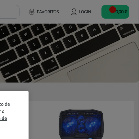
FAVORITOS
LOGIN
0,00 €
to de
r a
a de