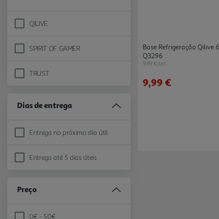
QILIVE
Refine by Marca: QILIVE
Base Refrigeração Qilive
SPIRIT OF GAMER
Refine by Marca: SPIRIT OF GAMER
Q3296
9.99 €/un
TRUST
Refine by Marca: TRUST
9,99 €
Dias de entrega
Entrega no próximo dia útil
Refine by Dias de entrega: Entrega no próximo dia útil
Entrega até 5 dias úteis
Refine by Dias de entrega: Entrega até 5 dias úteis
Preço
0€ - 50€