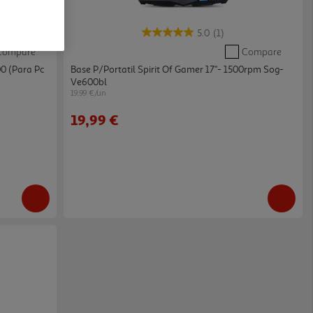
5.0
(1)
Compare
Compare
00 (para Pc
Base P/portatil Spirit Of Gamer 17"- 1500rpm Sog-
Ve600bl
19.99 €/un
19,99 €