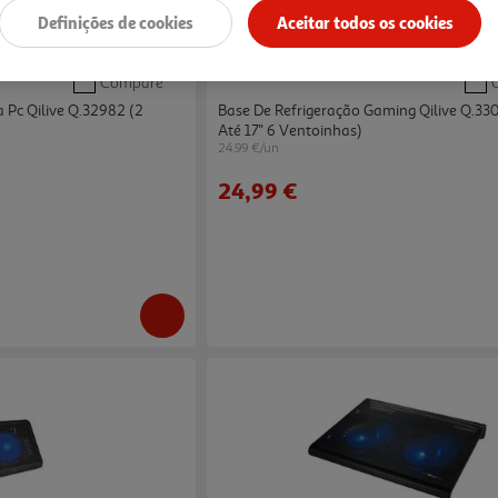
Definições de cookies
Aceitar todos os cookies
5.0
(3)
Compare
 Pc Qilive Q.32982 (2
Base De Refrigeração Gaming Qilive Q.33
Até 17'' 6 Ventoinhas)
24.99 €/un
24,99 €