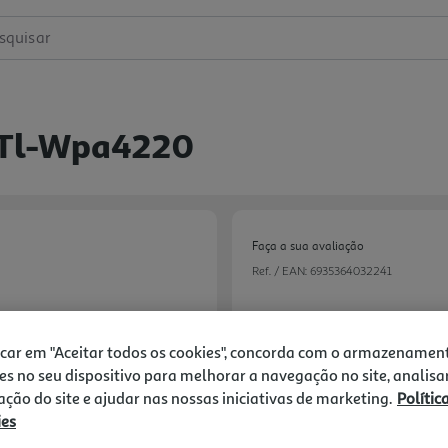
squisar
i Tl-Wpa4220
Faça a sua avaliação
Ref. / EAN:
6935364032241
icar em "Aceitar todos os cookies", concorda com o armazenamen
39,99 €
es no seu dispositivo para melhorar a navegação no site, analisa
zação do site e ajudar nas nossas iniciativas de marketing.
Polític
ies