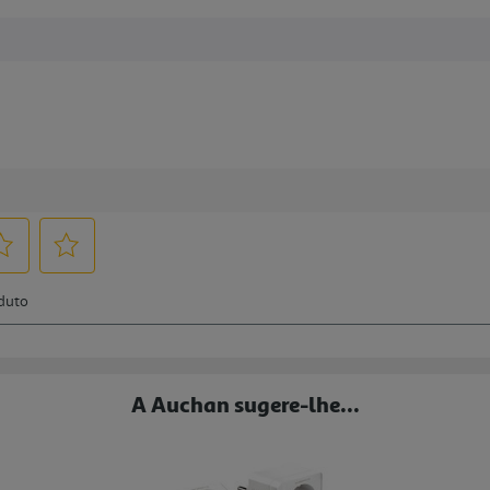
A Auchan sugere-lhe...