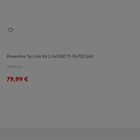
Powerline Tp-Link Kit 2 Av1000 Tl-Pa7017pkit
79.99 €/un
79,99 €