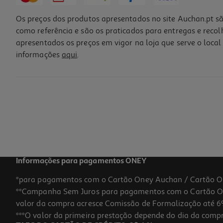
Os preços dos produtos apresentados no site Auchan.pt sã
como referência e são os praticados para entregas e reco
apresentados os preços em vigor na loja que serve o local 
informações
aqui
.
Kit Powerline Tp-Link Wifi Tl-Wpa4226kit
67.99 €/un
67,99 €
Informações para pagamentos ONEY
*para pagamentos com o Cartão Oney Auchan / Cartão O
**Campanha Sem Juros para pagamentos com o Cartão Oney
valor da compra acresce Comissão de Formalização até 6%
***O valor da primeira prestação depende do dia da compra,