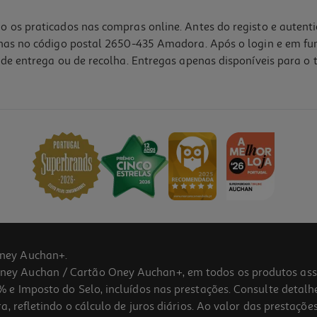
o os praticados nas compras online. Antes do registo e autent
lhas no código postal 2650-435 Amadora. Após o login e em fu
de entrega ou de recolha. Entregas apenas disponíveis para o t
ney Auchan+.
 Auchan / Cartão Oney Auchan+, em todos os produtos assina
 e Imposto do Selo, incluídos nas prestações. Consulte detal
 refletindo o cálculo de juros diários. Ao valor das prestações