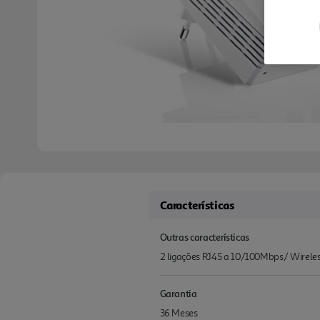
Características
Outras características
2 ligações RJ45 a 10/100Mbps/ Wirele
Garantia
36 Meses