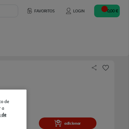
FAVORITOS
LOGIN
0,00 €
to de
r a
a de
adicionar