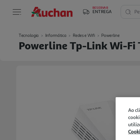
RESERVAR
ENTREGA
Pe
Tecnologia
Informática
Redes e Wifi
Powerline
Powerline Tp-Link Wi-F
Ao cl
cooki
utili
Cook