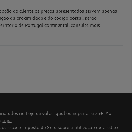
icação do cliente os preços apresentados servem apenas
nção da proximidade e do código postal, serão
erritório de Portugal continental, consulte mais
lados na Loja de valor igual ou superior a 75€. Ao
he
aqui
.
 acresce o Imposto do Selo sobre a utilização de Crédito.