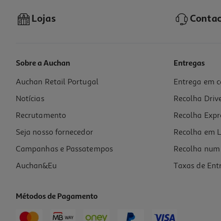
Lojas
Contac
Sobre a Auchan
Entregas
Auchan Retail Portugal
Entrega em c
Kit Powerline Tp-Link Tl-Wpa8631pkit 1200mbps
Notícias
Recolha Driv
139.99 €/un
Recrutamento
Recolha Expr
139,99 €
Seja nosso fornecedor
Recolha em L
Campanhas e Passatempos
Recolha num 
Auchan&Eu
Taxas de Ent
Métodos de Pagamento