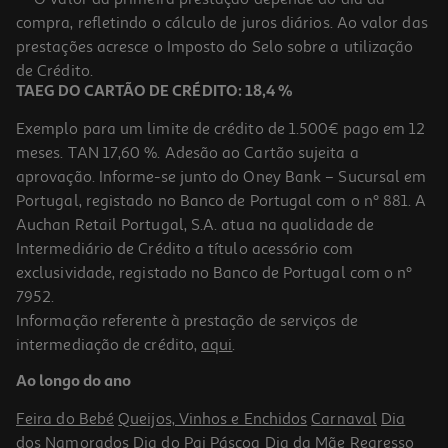
compra, refletindo o cálculo de juros diários. Ao valor das
42.99 €/un
prestações acresce o Imposto do Selo sobre a utilização
42,99 €
de Crédito.
TAEG DO CARTÃO DE CRÉDITO: 18,4 %
Exemplo para um limite de crédito de 1.500€ pago em 12
meses. TAN 17,60 %. Adesão ao Cartão sujeita a
aprovação. Informe-se junto do Oney Bank – Sucursal em
Portugal, registado no Banco de Portugal com o nº 881. A
Auchan Retail Portugal, S.A. atua na qualidade de
Intermediário de Crédito a título acessório com
exclusividade, registado no Banco de Portugal com o nº
7952.
Informação referente à prestação de serviços de
intermediação de crédito,
aqui
.
Router Wi-Fi Tp-Link Archer Axe75
Ao longo do ano
229.99 €/un
Feira do Bebé
Queijos, Vinhos e Enchidos
Carnaval
Dia
229,99 €
dos Namorados
Dia do Pai
Páscoa
Dia da Mãe
Regresso