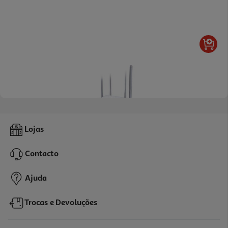
Router Mercusys N300 Mw325r 300mbps
Lojas
20.99 €/un
Contacto
20,99 €
Ajuda
Trocas e Devoluções