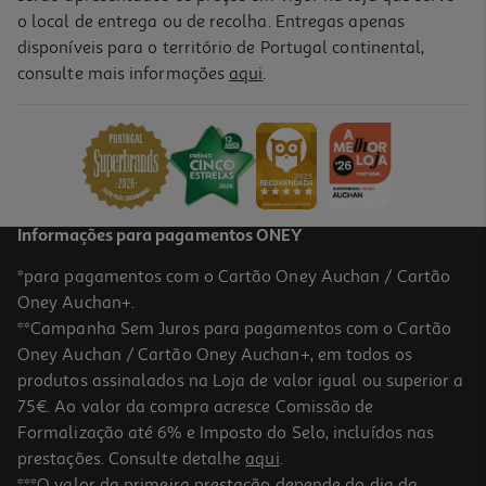
o local de entrega ou de recolha. Entregas apenas
disponíveis para o território de Portugal continental,
5.0
(1)
consulte mais informações
aqui
.
Router Tp-Link Ax1500 Archer Ax-12 Wi-Fi 6
37.99 €/un
37,99 €
Informações para pagamentos ONEY
*para pagamentos com o Cartão Oney Auchan / Cartão
Oney Auchan+.
**Campanha Sem Juros para pagamentos com o Cartão
Oney Auchan / Cartão Oney Auchan+, em todos os
produtos assinalados na Loja de valor igual ou superior a
75€. Ao valor da compra acresce Comissão de
Formalização até 6% e Imposto do Selo, incluídos nas
prestações. Consulte detalhe
aqui
.
Router Mercusys Mt110 N150 Single-Band Wifi4 4g Lte
***O valor da primeira prestação depende do dia da