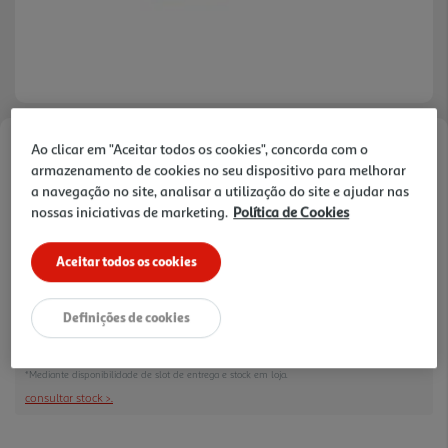
Ao clicar em "Aceitar todos os cookies", concorda com o
Faça a sua avaliação
armazenamento de cookies no seu dispositivo para melhorar
Ref. / EAN:
6935364020064
a navegação no site, analisar a utilização do site e ajudar nas
nossas iniciativas de marketing.
Política de Cookies
Aceitar todos os cookies
12,99 €
Receba em casa a 11/08/2026
, se encomendar até às 12h.
Definições de cookies
1h
Recolha em loja Express
*
3h
Recolha Drive
*
*Mediante disponibilidade de slot de entrega e stock em loja.
consultar stock >.