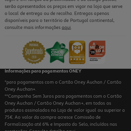
serão apresentados os preços em vigor na loja que serve
o local de entrega ou de recolha. Entregas apenas
disponíveis para o território de Portugal continental,
5.0
(1)
consulte mais informações
aqui
.
Adaptador Usb Wi-Fi Qilive 600116721 Os-0234
7.99 €/un
7,99 €
Informações para pagamentos ONEY
*para pagamentos com o Cartão Oney Auchan / Cartão
Oney Auchan+.
**Campanha Sem Juros para pagamentos com o Cartão
Oney Auchan / Cartão Oney Auchan+, em todos os
produtos assinalados na Loja de valor igual ou superior a
75€. Ao valor da compra acresce Comissão de
Formalização até 6% e Imposto do Selo, incluídos nas