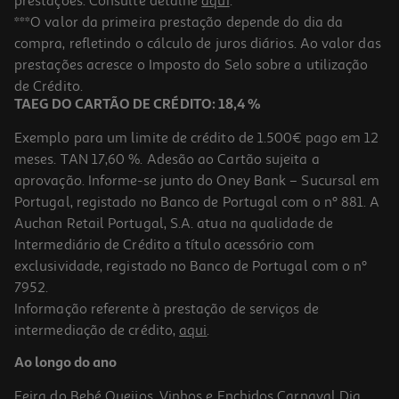
prestações. Consulte detalhe
aqui
.
1.0
(1)
Estação Hub Qilive 600156439 10 Em 1 Q.3439
***O valor da primeira prestação depende do dia da
compra, refletindo o cálculo de juros diários. Ao valor das
69.99 €/un
prestações acresce o Imposto do Selo sobre a utilização
69,99 €
de Crédito.
TAEG DO CARTÃO DE CRÉDITO: 18,4 %
Exemplo para um limite de crédito de 1.500€ pago em 12
meses. TAN 17,60 %. Adesão ao Cartão sujeita a
aprovação. Informe-se junto do Oney Bank – Sucursal em
Portugal, registado no Banco de Portugal com o nº 881. A
Auchan Retail Portugal, S.A. atua na qualidade de
Intermediário de Crédito a título acessório com
exclusividade, registado no Banco de Portugal com o nº
7952.
Informação referente à prestação de serviços de
5.0
(1)
intermediação de crédito,
aqui
.
Adaptador Rj45 Qilive Q3312 G4218037 8p8c F-F Cat5
Ao longo do ano
3.99 €/un
Feira do Bebé
Queijos, Vinhos e Enchidos
Carnaval
Dia