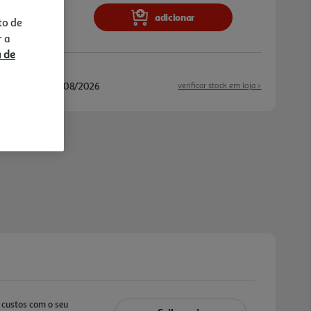
adicionar
to de
r a
a de
/08/2026 e 21/08/2026
verificar stock em loja >
custos com o seu