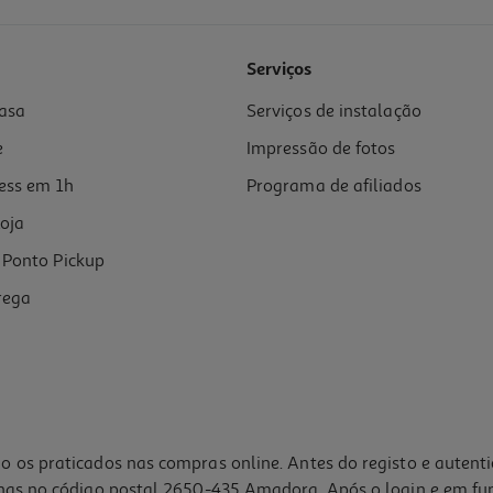
Serviços
asa
Serviços de instalação
e
Impressão de fotos
ess em 1h
Programa de afiliados
oja
Ponto Pickup
rega
o os praticados nas compras online. Antes do registo e autent
lhas no código postal 2650-435 Amadora. Após o login e em fu