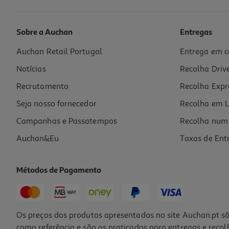
Sobre a Auchan
Entregas
Auchan Retail Portugal
Entrega em c
Ipad Mini 7 Apple Wi-Fi+cellular 512gb Starlligh
Notícias
Recolha Driv
1249.99 €/un
Recrutamento
Recolha Expr
1.249,99 €
Seja nosso fornecedor
Recolha em L
Campanhas e Passatempos
Recolha num 
Auchan&Eu
Taxas de Ent
Métodos de Pagamento
Os preços dos produtos apresentados no site Auchan.pt sã
como referência e são os praticados para entregas e reco