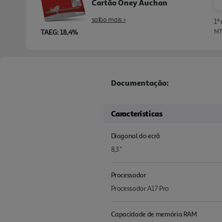
Cartão Oney Auchan
saiba mais >
1º
TAEG: 18,4%
MTI
Documentação:
Características
Diagonal do ecrã
8,3 "
Processador
Processador A17 Pro
Capacidade de memória RAM