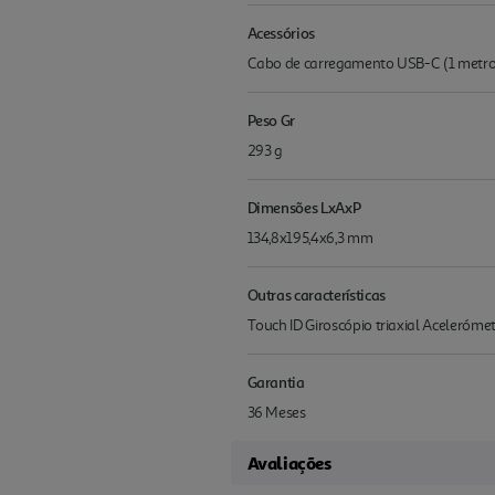
Acessórios
Cabo de carregamento USB-C (1 metro
Peso Gr
293 g
Dimensões LxAxP
134,8x195,4x6,3 mm
Outras características
Touch ID Giroscópio triaxial Aceleróm
Garantia
36 Meses
Avaliações