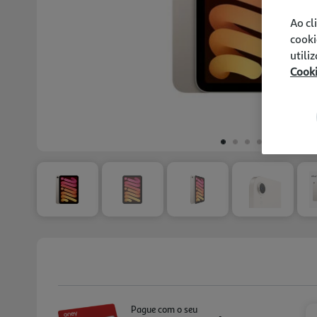
Ao cl
cooki
utili
Cook
Pague com o seu