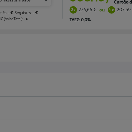
3 meses sem juros
Cartão d
276,66 €
207,49
ou
- €
- €
 mês:
Seguintes:
- €
C (Valor Total):
TAEG: 0,0%