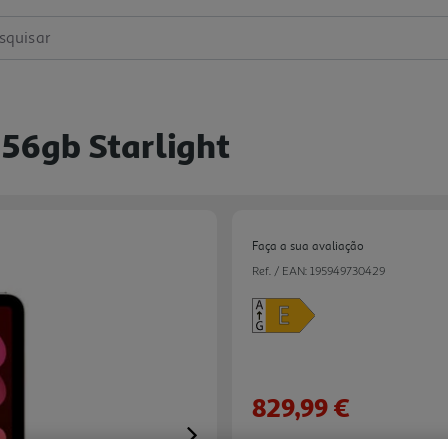
squisar
256gb Starlight
Faça a sua avaliação
Ref. / EAN:
195949730429
829,99 €
Next