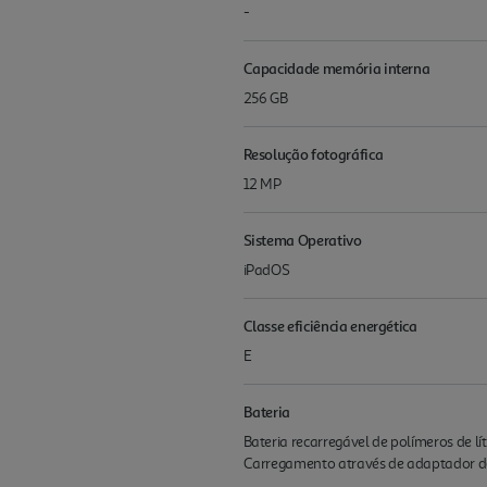
-
Capacidade memória interna
256 GB
Resolução fotográfica
12 MP
Sistema Operativo
iPadOS
Classe eficiência energética
E
Bateria
Bateria recarregável de polímeros de l
Carrega­mento através de adaptador 