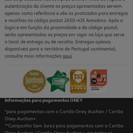
autenticação do cliente os preços apresentados servem
apenas como referência e são os praticados para entregas
e recolhas no código postal 2650-435 Amadora. Após o
login e em função da proximidade e do código postal,
serão apresentados os preços em vigor na loja que serve
o local de entrega ou de recolha. Entregas apenas
disponíveis para o território de Portugal continental,
consulte mais informações
aqui
.
Bundle Tablet Samsung Galaxy Tab A11+ (11" 8gb/256gb Cinza +
Capa Book Cover)
249.99 €/un
249,99 €
Informações para pagamentos ONEY
*para pagamentos com o Cartão Oney Auchan / Cartão
Oney Auchan+.
**Campanha Sem Juros para pagamentos com o Cartão
Oney Auchan / Cartão Oney Auchan+, em todos os