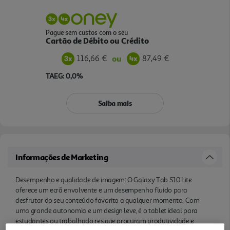
Pague sem custos com o seu
Cartão de Débito ou Crédito
116,66 €
87,49 €
ou
TAEG: 0,0%
Saiba mais
Informações de Marketing
Desempenho e qualidade de imagem: O Galaxy Tab S10 Lite
oferece um ecrã envolvente e um desempenho fluido para
desfrutar do seu conteúdo favorito a qualquer momento. Com
uma grande autonomia e um design leve, é o tablet ideal para
estudantes ou trabalhado res que procuram produtividade e