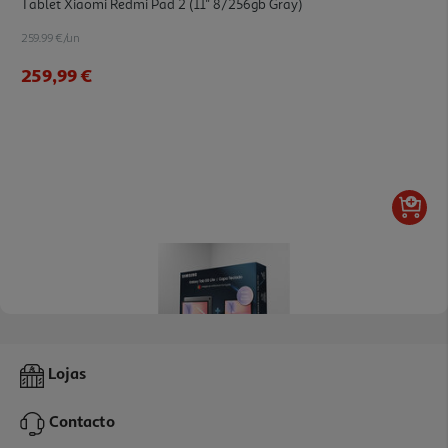
Tablet Xiaomi Redmi Pad 2 (11'' 8/256gb Gray)
259.99 €/un
259,99 €
Pack Samsung Tab S10 Lite 256gb + Capa Tecl
Lojas
449.99 €/un
Contacto
449,99 €