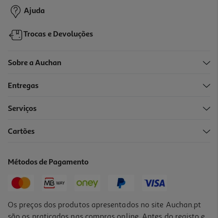
Ajuda
Trocas e Devoluções
Sobre a Auchan
Entregas
Serviços
4.8
(17)
Cartões
Tablet Tcl 14.3" Tab Nxtpaper 14
349.99 €/un
Métodos de Pagamento
349,99 €
Os preços dos produtos apresentados no site Auchan.pt
são os praticados nas compras online. Antes do registo e