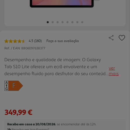
4.5
(160)
Faça a sua avaliação
Leu
160
Ref. / EAN:
8806097638377
avaliações.
Link
Desempenho e qualidade de imagem: O Galaxy
para
Tab S10 Lite oferece um ecrã envolvente e um
a
ver
mesma
desempenho fluido para desfrutar do seu conteúdo
mais
página.
favorito a qualquer momento. Com uma grande
autonomia e um design leve, é o tablet ideal para
estudantes ou trabalhado res que procuram
produtividade e criatividade sem complicações.
Liberte a sua Criatividade: O Galaxy Tab S10 Lite,
349,99 €
juntamente com a S Pen, vai muito além de
simples anotações. Permite escrever com total
Receba em casa a 10/08/2026
, se encomendar até às 12h.
naturalidade graças ao seu assistente de escrita
1h
Recolha em loja Express
*