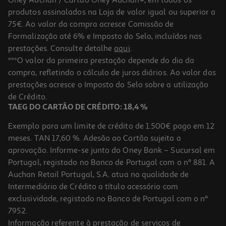
produtos assinalados na Loja de valor igual ou superior a
75€. Ao valor da compra acresce Comissão de
Formalização até 6% e Imposto do Selo, incluídos nas
prestações. Consulte detalhe
aqui
.
Tablet Xiaomi Redmi Pad 2 (11'' 4/128gb Gray)
***O valor da primeira prestação depende do dia da
compra, refletindo o cálculo de juros diários. Ao valor das
219.99 €/un
prestações acresce o Imposto do Selo sobre a utilização
219,99 €
de Crédito.
TAEG DO CARTÃO DE CRÉDITO: 18,4 %
Exemplo para um limite de crédito de 1.500€ pago em 12
meses. TAN 17,60 %. Adesão ao Cartão sujeita a
aprovação. Informe-se junto do Oney Bank – Sucursal em
Portugal, registado no Banco de Portugal com o nº 881. A
Auchan Retail Portugal, S.A. atua na qualidade de
Intermediário de Crédito a título acessório com
exclusividade, registado no Banco de Portugal com o nº
7952.
Informação referente à prestação de serviços de