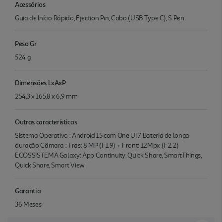
Acessórios
Guia de Início Rápido, Ejection Pin, Cabo (USB Type C), S Pen
Peso Gr
524 g
Dimensões LxAxP
254,3 x 165,8 x 6,9 mm
Outras características
Sistema Operativo : Android 15 com One UI 7 Bateria de longa
duração Câmara : Tras: 8 MP (F1.9) + Front: 12Mpx (F2.2)
ECOSSISTEMA Galaxy: App Continuity, Quick Share, SmartThings,
Quick Share, Smart View
Garantia
36 Meses