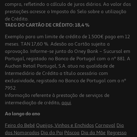
compra, refletindo o cálculo de juros diários. Ao valor das
prestações acresce o Imposto do Selo sobre a utilização
de Crédito.
TAEG DO CARTÃO DE CRÉDITO: 18,4 %
Exemplo para um limite de crédito de 1.500€ pago em 12
meses. TAN 17,60 %. Adesão ao Cartão sujeita a
aprovação. Informe-se junto do Oney Bank – Sucursal em
Portugal, registado no Banco de Portugal com o nº 881. A
Auchan Retail Portugal, S.A. atua na qualidade de
Intermediário de Crédito a título acessório com
exclusividade, registado no Banco de Portugal com o nº
7952.
Informação referente à prestação de serviços de
intermediação de crédito,
aqui
.
Ao longo do ano
Feira do Bebé
Queijos, Vinhos e Enchidos
Carnaval
Dia
dos Namorados
Dia do Pai
Páscoa
Dia da Mãe
Regresso