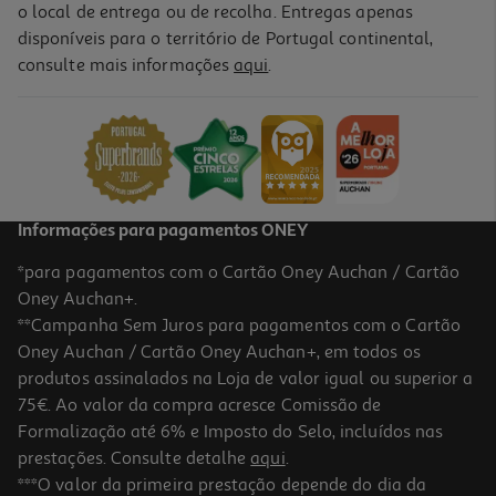
o local de entrega ou de recolha. Entregas apenas
disponíveis para o território de Portugal continental,
consulte mais informações
aqui
.
Informações para pagamentos ONEY
*para pagamentos com o Cartão Oney Auchan / Cartão
Oney Auchan+.
**Campanha Sem Juros para pagamentos com o Cartão
Oney Auchan / Cartão Oney Auchan+, em todos os
produtos assinalados na Loja de valor igual ou superior a
75€. Ao valor da compra acresce Comissão de
Formalização até 6% e Imposto do Selo, incluídos nas
prestações. Consulte detalhe
aqui
.
***O valor da primeira prestação depende do dia da