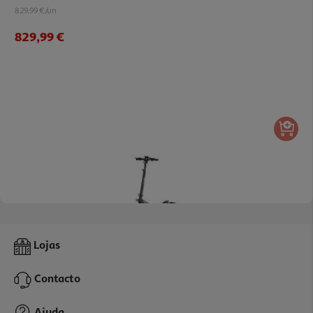
829.99 €/un
829,99 €
5.0
(1)
Trotinete Eletrica Urbanglide Gt Pro
Lojas
619.99 €/un
Contacto
619,99 €