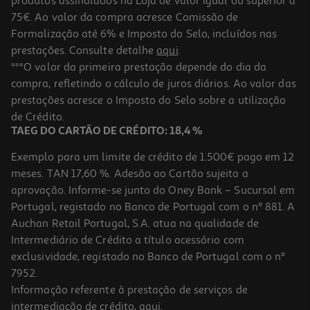
produtos assinalados na Loja de valor igual ou superior a
75€. Ao valor da compra acresce Comissão de
Formalização até 6% e Imposto do Selo, incluídos nas
prestações. Consulte detalhe
aqui
.
Trotinete Urbanglide Eon X Air
***O valor da primeira prestação depende do dia da
compra, refletindo o cálculo de juros diários. Ao valor das
969.99 €/un
prestações acresce o Imposto do Selo sobre a utilização
969,99 €
de Crédito.
TAEG DO CARTÃO DE CRÉDITO: 18,4 %
Exemplo para um limite de crédito de 1.500€ pago em 12
meses. TAN 17,60 %. Adesão ao Cartão sujeita a
aprovação. Informe-se junto do Oney Bank – Sucursal em
Portugal, registado no Banco de Portugal com o nº 881. A
Auchan Retail Portugal, S.A. atua na qualidade de
Intermediário de Crédito a título acessório com
exclusividade, registado no Banco de Portugal com o nº
7952.
Informação referente à prestação de serviços de
5.0
(1)
intermediação de crédito,
aqui
.