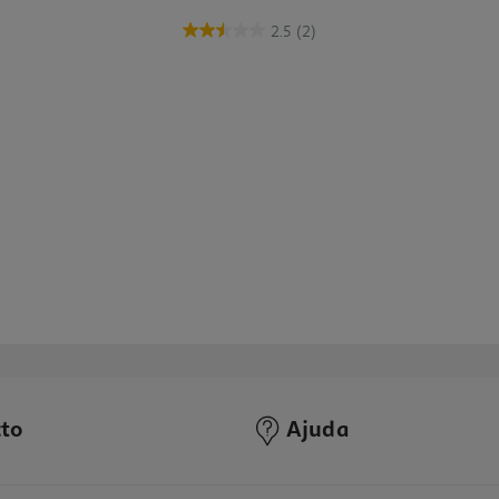
2.5
(2)
to
Ajuda