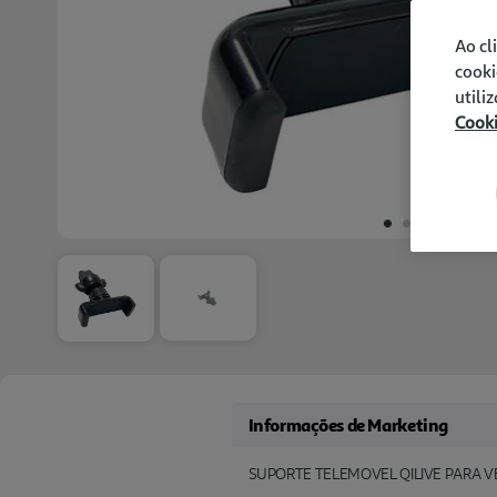
Ao cl
cooki
utili
Cook
Informações de Marketing
SUPORTE TELEMOVEL QILIVE PARA 