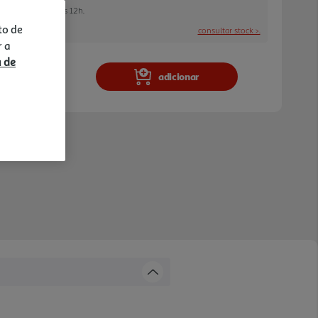
 encomendar até às 12h.
to de
consultar stock >.
r a
a de
adicionar