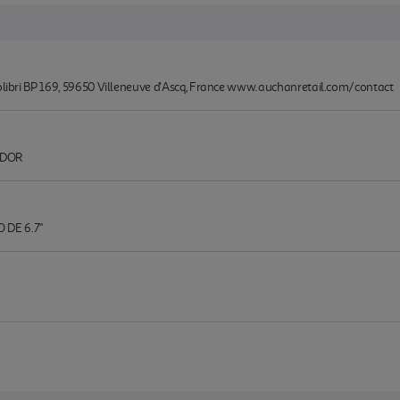
Colibri BP 169, 59650 Villeneuve d'Ascq, France www.auchanretail.com/contact
ADOR
DE 6.7"