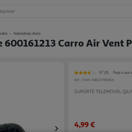
squisar
veis
Acessórios Auto
e 600161213 Carro Air Vent P
3.7
(3)
Faça a sua 
Leu
3
Ref. / EAN:
3665257559601
avaliações.
Link
SUPORTE TELEMOVEL QILI
para
a
mesma
página.
4,99 €
Next