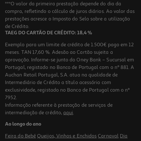
Cabo Textil Qilive 600184381 Usba - 8pin 1.2m 2.4a Azul
***O valor da primeira prestação depende do dia da
compra, refletindo o cálculo de juros diários. Ao valor das
17.99 €/un
prestações acresce o Imposto do Selo sobre a utilização
17,99 €
de Crédito.
TAEG DO CARTÃO DE CRÉDITO: 18,4 %
Exemplo para um limite de crédito de 1.500€ pago em 12
meses. TAN 17,60 %. Adesão ao Cartão sujeita a
aprovação. Informe-se junto do Oney Bank – Sucursal em
Portugal, registado no Banco de Portugal com o nº 881. A
Auchan Retail Portugal, S.A. atua na qualidade de
Intermediário de Crédito a título acessório com
exclusividade, registado no Banco de Portugal com o nº
7952.
Informação referente à prestação de serviços de
intermediação de crédito,
aqui
.
Cabo Usbc To 8pin Qilive 600183173 Branco 1.2m 3a Mfi
Ao longo do ano
15.99 €/un
Feira do Bebé
Queijos, Vinhos e Enchidos
Carnaval
Dia
15,99 €