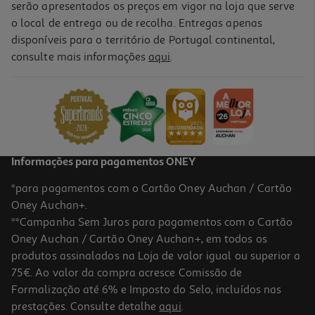
serão apresentados os preços em vigor na loja que serve
o local de entrega ou de recolha. Entregas apenas
disponíveis para o território de Portugal continental,
consulte mais informações
aqui
.
Multicabo Qilive 600183110 Preto 1.2m Mfi
15.99 €/un
15,99 €
Informações para pagamentos ONEY
*para pagamentos com o Cartão Oney Auchan / Cartão
Oney Auchan+.
**Campanha Sem Juros para pagamentos com o Cartão
Oney Auchan / Cartão Oney Auchan+, em todos os
produtos assinalados na Loja de valor igual ou superior a
75€. Ao valor da compra acresce Comissão de
Formalização até 6% e Imposto do Selo, incluídos nas
prestações. Consulte detalhe
aqui
.