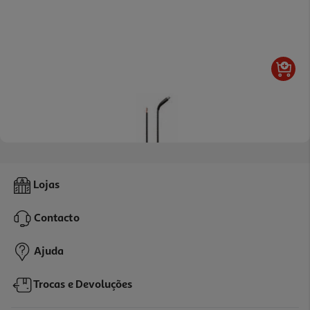
3.1
(10)
Cabo Lightning Qilive 142746 Preto 1.2m
Lojas
11.99 €/un
Contacto
11,99 €
Ajuda
Trocas e Devoluções