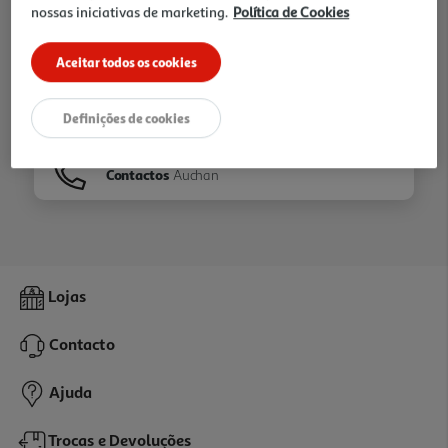
nossas iniciativas de marketing.
Política de Cookies
Ir para
Homepage
Aceitar todos os cookies
Veja os nossos
Folhetos
Definições de cookies
Contactos
Auchan
Lojas
Contacto
Ajuda
Trocas e Devoluções