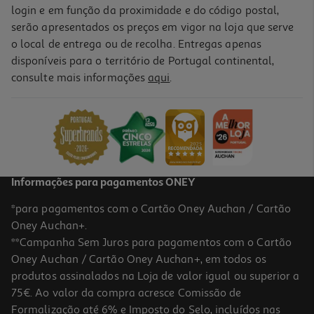
login e em função da proximidade e do código postal,
serão apresentados os preços em vigor na loja que serve
o local de entrega ou de recolha. Entregas apenas
disponíveis para o território de Portugal continental,
consulte mais informações
aqui
.
Informações para pagamentos ONEY
*para pagamentos com o Cartão Oney Auchan / Cartão
Oney Auchan+.
**Campanha Sem Juros para pagamentos com o Cartão
Oney Auchan / Cartão Oney Auchan+, em todos os
produtos assinalados na Loja de valor igual ou superior a
75€. Ao valor da compra acresce Comissão de
Formalização até 6% e Imposto do Selo, incluídos nas