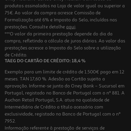
produtos assinalados na Loja de valor igual ou superior a
75€. Ao valor da compra acresce Comissão de
Formalização até 6% e Imposto do Selo, incluídos nas
prestações. Consulte detalhe
aqui
.
Carregador 1 Usba 12w Qilive 600183081 Csr Br Usba-8pin Mfi
***O valor da primeira prestação depende do dia da
compra, refletindo o cálculo de juros diários. Ao valor das
24.99 €/un
prestações acresce o Imposto do Selo sobre a utilização
24,99 €
de Crédito.
TAEG DO CARTÃO DE CRÉDITO: 18,4 %
Exemplo para um limite de crédito de 1.500€ pago em 12
meses. TAN 17,60 %. Adesão ao Cartão sujeita a
aprovação. Informe-se junto do Oney Bank – Sucursal em
Portugal, registado no Banco de Portugal com o nº 881. A
Auchan Retail Portugal, S.A. atua na qualidade de
Intermediário de Crédito a título acessório com
exclusividade, registado no Banco de Portugal com o nº
7952.
Informação referente à prestação de serviços de