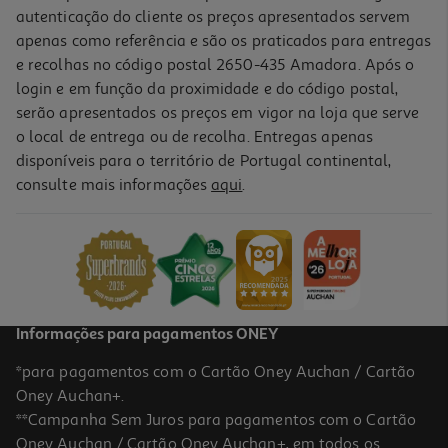
autenticação do cliente os preços apresentados servem
apenas como referência e são os praticados para entregas
e recolhas no código postal 2650-435 Amadora. Após o
login e em função da proximidade e do código postal,
serão apresentados os preços em vigor na loja que serve
o local de entrega ou de recolha. Entregas apenas
disponíveis para o território de Portugal continental,
consulte mais informações
aqui
.
Carregador 1 Usba 12w Qilive 600183077 Br Cab Usba-Micro
10.99 €/un
10,99 €
Informações para pagamentos ONEY
*para pagamentos com o Cartão Oney Auchan / Cartão
Oney Auchan+.
**Campanha Sem Juros para pagamentos com o Cartão
Oney Auchan / Cartão Oney Auchan+, em todos os