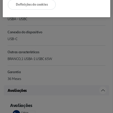
Características
Definições de cookies
Compatibilidade
USBA - USBC
Conexão do dispositivo
USB-C
Outras características
BRANCO, 1 USBA-1 USBC 65W
Garantia
36 Meses
Avaliações