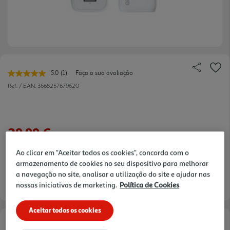
5.0
(1)
Faça a sua avaliação
Leu
uma
Ref. / EAN:
3665257679620
avaliação.
Link
para
a
mesma
29,99 €
página.
Ao clicar em "Aceitar todos os cookies", concorda com o
armazenamento de cookies no seu dispositivo para melhorar
a navegação no site, analisar a utilização do site e ajudar nas
Entrega estimada entre
12/08/2026 e 13/08/2026
nossas iniciativas de marketing.
Política de Cookies
Aceitar todos os cookies