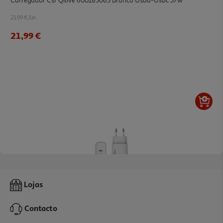
Carregador Csr Qilive 600183065 Branco Usba-Usbc 37w
21.99 €/un
21,99 €
4.8
(5)
Carregador Csr Qilive 600183059 Branco Gan Usbc 30w
Lojas
14.99 €/un
Contacto
14,99 €