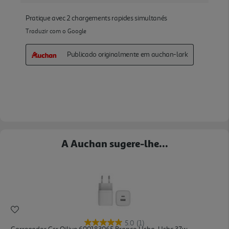
A Auchan sugere-lhe...
5.0
(1)