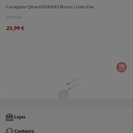
Carregador Qilive 600183063 Branco 1 Usbc 65w
23.99 €/un
23,99 €
3.4
(13)
Carregador Microusb Qilive 885746 2a Com Cabo Branco
Lojas
8.99 €/un
Contacto