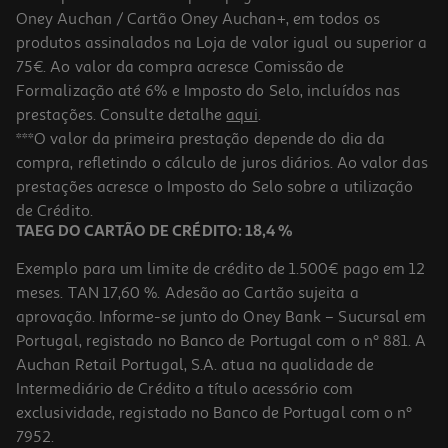
Oney Auchan / Cartão Oney Auchan+, em todos os
produtos assinalados na Loja de valor igual ou superior a
75€. Ao valor da compra acresce Comissão de
Formalização até 6% e Imposto do Selo, incluídos nas
prestações. Consulte detalhe
aqui
.
Carregador Multi Qilive 600183071 Br 100w 2usba+2usbc
***O valor da primeira prestação depende do dia da
compra, refletindo o cálculo de juros diários. Ao valor das
38.99 €/un
prestações acresce o Imposto do Selo sobre a utilização
38,99 €
de Crédito.
TAEG DO CARTÃO DE CRÉDITO: 18,4 %
Exemplo para um limite de crédito de 1.500€ pago em 12
meses. TAN 17,60 %. Adesão ao Cartão sujeita a
aprovação. Informe-se junto do Oney Bank – Sucursal em
Portugal, registado no Banco de Portugal com o nº 881. A
Auchan Retail Portugal, S.A. atua na qualidade de
Intermediário de Crédito a título acessório com
exclusividade, registado no Banco de Portugal com o nº
7952.