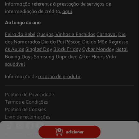
Informação referente à prestação de serviços de
intermediação de crédito,
aqui
.
Carregador 1 Usba 12w Qilive 600183077 Br Cab Usba-Micro
Ao longo do ano
10.99 €/un
Feira do Bebé
Queijos, Vinhos e Enchidos
Carnaval
Dia
10,99 €
dos Namorados
Dia do Pai
Páscoa
Dia da Mãe
Regresso
às Aulas
Singles' Day
Black Friday
Cyber Monday
Natal
Boxing Days
Samsung Unpacked
After Hours
Vida
saudável
Informação de
recolha de produto
.
Política de Privacidade
Termos e Condições
Política de Cookies
Livro de reclamações
Carregador 1 Usba 12w Qilive 600183081 Csr Br Usba-8pin Mfi
adicionar
© Auchan Retail Portugal
24.99 €/un