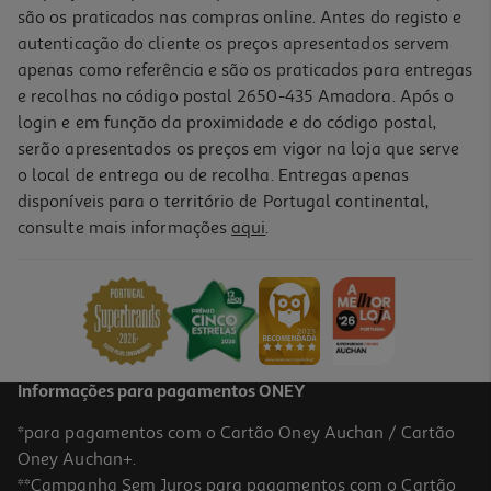
são os praticados nas compras online. Antes do registo e
autenticação do cliente os preços apresentados servem
apenas como referência e são os praticados para entregas
e recolhas no código postal 2650-435 Amadora. Após o
login e em função da proximidade e do código postal,
serão apresentados os preços em vigor na loja que serve
o local de entrega ou de recolha. Entregas apenas
disponíveis para o território de Portugal continental,
5.0
(1)
consulte mais informações
aqui
.
Carregador Qilive 600183067 Br 1 Usba-1 Usbc 65w
29.99 €/un
29,99 €
Informações para pagamentos ONEY
*para pagamentos com o Cartão Oney Auchan / Cartão
Oney Auchan+.
**Campanha Sem Juros para pagamentos com o Cartão