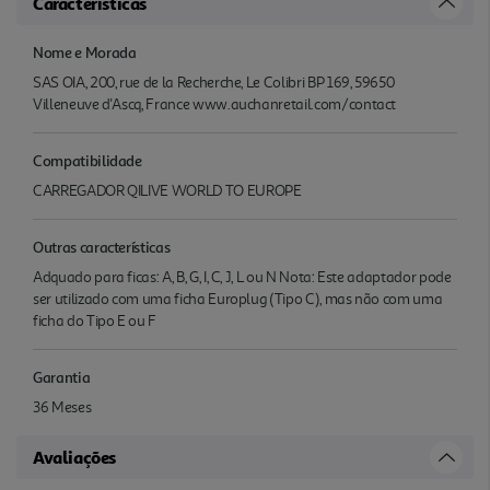
Características
Nome e Morada
SAS OIA, 200, rue de la Recherche, Le Colibri BP 169, 59650
Villeneuve d'Ascq, France www.auchanretail.com/contact
Compatibilidade
CARREGADOR QILIVE WORLD TO EUROPE
Outras características
Adquado para ficas: A, B, G, I, C, J, L ou N Nota: Este adaptador pode
ser utilizado com uma ficha Europlug (Tipo C), mas não com uma
ficha do Tipo E ou F
Garantia
36 Meses
Avaliações