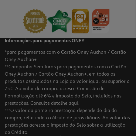
7.99 €/un
7,99 €
Informações para pagamentos ONEY
*para pagamentos com o Cartão Oney Auchan / Cartão
Oney Auchan+.
**Campanha Sem Juros para pagamentos com o Cartão
Oney Auchan / Cartão Oney Auchan+, em todos os
produtos assinalados na Loja de valor igual ou superior a
75€. Ao valor da compra acresce Comissão de
Formalização até 6% e Imposto do Selo, incluídos nas
prestações. Consulte detalhe
aqui
.
Cabo Usbc To Usbc Qilive 600183143 Branco 0.6m 3a
***O valor da primeira prestação depende do dia da
compra, refletindo o cálculo de juros diários. Ao valor das
4.29 €/un
prestações acresce o Imposto do Selo sobre a utilização
4,29 €
de Crédito.