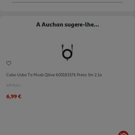
A Auchan sugere-lhe...
Cabo Usba To Musb Qilive 600183376 Preto 3m 2.1a
6.99 €/un
6,99 €