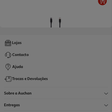
4.0
(2)
Cabo De Carregamento Qilive 600072993 Pr 1.2 Usbc To 3a-6c
Lojas
7.99 €/un
Contacto
7,99 €
Ajuda
Trocas e Devoluções
Sobre a Auchan
Entregas