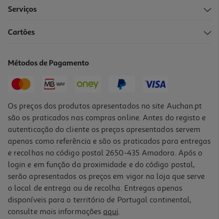
Serviços
5.0
(1)
Cartões
Cabo Usba To Usbc Qilive 600183165 Preto 3m 3a
6.99 €/un
Métodos de Pagamento
6,99 €
Os preços dos produtos apresentados no site Auchan.pt
são os praticados nas compras online. Antes do registo e
autenticação do cliente os preços apresentados servem
apenas como referência e são os praticados para entregas
e recolhas no código postal 2650-435 Amadora. Após o
login e em função da proximidade e do código postal,
serão apresentados os preços em vigor na loja que serve
o local de entrega ou de recolha. Entregas apenas
disponíveis para o território de Portugal continental,
5.0
(1)
consulte mais informações
aqui
.
Cabo Usbc To Usbc Qilive 600183154 Preto 3m 3a