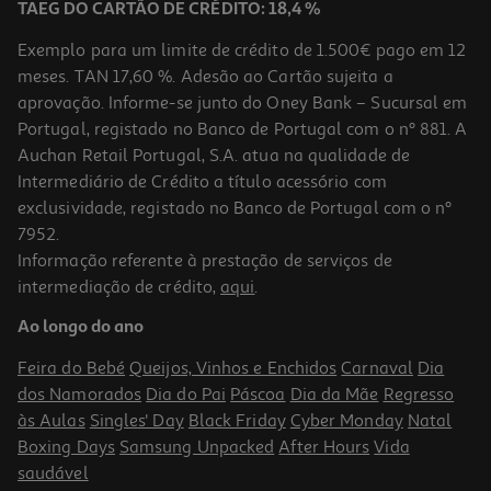
TAEG DO CARTÃO DE CRÉDITO: 18,4 %
Exemplo para um limite de crédito de 1.500€ pago em 12
meses. TAN 17,60 %. Adesão ao Cartão sujeita a
aprovação. Informe-se junto do Oney Bank – Sucursal em
Portugal, registado no Banco de Portugal com o nº 881. A
Auchan Retail Portugal, S.A. atua na qualidade de
Intermediário de Crédito a título acessório com
exclusividade, registado no Banco de Portugal com o nº
7952.
Informação referente à prestação de serviços de
intermediação de crédito,
aqui
.
Cabo Textil Qilive Usb-C Para Usb-C 1m 3a Verde
Ao longo do ano
4.99 €/un
Feira do Bebé
Queijos, Vinhos e Enchidos
Carnaval
Dia
4,99 €
dos Namorados
Dia do Pai
Páscoa
Dia da Mãe
Regresso
às Aulas
Singles' Day
Black Friday
Cyber Monday
Natal
Boxing Days
Samsung Unpacked
After Hours
Vida
saudável