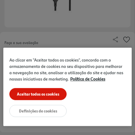
Faça a sua avaliação
Ref. / EAN:
3665257679804
Ao clicar em "Aceitar todos os cookies", concorda com o
armazenamento de cookies no seu dispositivo para melhorar
a navegação no site, analisar a utilização do site e ajudar nas
9,99 €
nossas iniciativas de marketing.
Política de Cookies
Receba em casa a 11/08/2026
, se encomendar até às 12h.
Aceitar todos os cookies
1h
Recolha em loja Express
*
3h
Recolha Drive
*
*Mediante disponibilidade de slot de entrega e stock em loja.
Definições de cookies