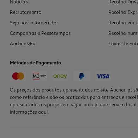
Notícias
Recolha Driv
6.99 €/un
Recrutamento
Recolha Expr
6,99 €
Seja nosso fornecedor
Recolha em L
Campanhas e Passatempos
Recolha num 
Auchan&Eu
Taxas de Ent
Métodos de Pagamento
Os preços dos produtos apresentados no site Auchan.pt sã
como referência e são os praticados para entregas e reco
apresentados os preços em vigor na loja que serve o local 
informações
aqui
.
Cabo Usbc To Usbc Qilive 600183196 Branco 2m 3a
5.99 €/un