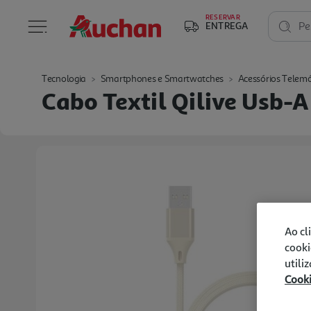
RESERVAR
ENTREGA
Pe
Tecnologia
Smartphones e Smartwatches
Acessórios Telemó
Cabo Textil Qilive Usb-
Ao cl
cooki
utili
Cook