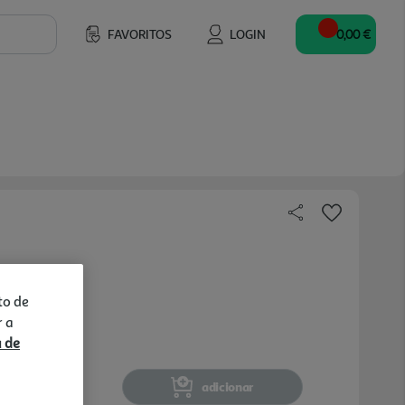
FAVORITOS
LOGIN
0,00 €
to de
r a
a de
adicionar