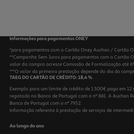
5,99 €
Informações para pagamentos ONEY
*para pagamentos com o Cartão Oney Auchan / Cartão O
**Campanha Sem Juros para pagamentos com o Cartão Oney
valor da compra acresce Comissão de Formalização até 6%
***O valor da primeira prestação depende do dia da compra,
TAEG DO CARTÃO DE CRÉDITO: 18,4 %
Exemplo para um limite de crédito de 1.500€ pago em 12 
registado no Banco de Portugal com o nº 881. A Auchan Ret
Banco de Portugal com o nº 7952.
Informação referente à prestação de serviços de intermedi
Cabo Usb-C-Lightning Non Mfi Qilive Textil Verde 2m
Ao longo do ano
5.99 €/un