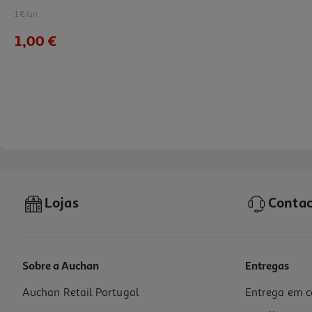
1 €/un
1,00 €
Lojas
Contac
Sobre a Auchan
Entregas
Auchan Retail Portugal
Entrega em c
Cabo Usba To Musb Qilive 600183376 Preto 3m 2.1a