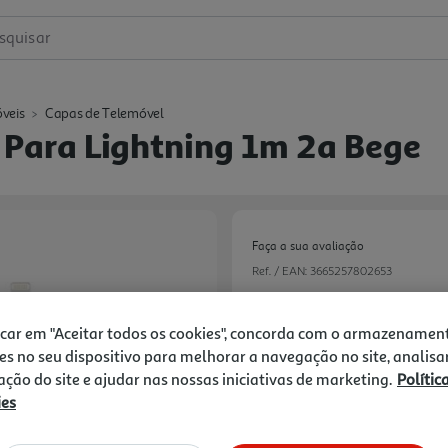
squisar
veis
Capas de Telemóvel
A Para Lightning 1m 2a Bege
Faça a sua avaliação
Ref. / EAN:
3665257802653
icar em "Aceitar todos os cookies", concorda com o armazenamen
4,49 €
es no seu dispositivo para melhorar a navegação no site, analisa
zação do site e ajudar nas nossas iniciativas de marketing.
Polític
ies