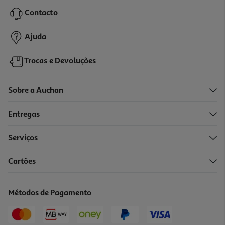
14.99 €/un
Contacto
14,99 €
Ajuda
Trocas e Devoluções
Sobre a Auchan
Entregas
Serviços
Cartões
Capa Chroma Cellularline Samsung A27 Preta
16.99 €/un
Métodos de Pagamento
16,99 €