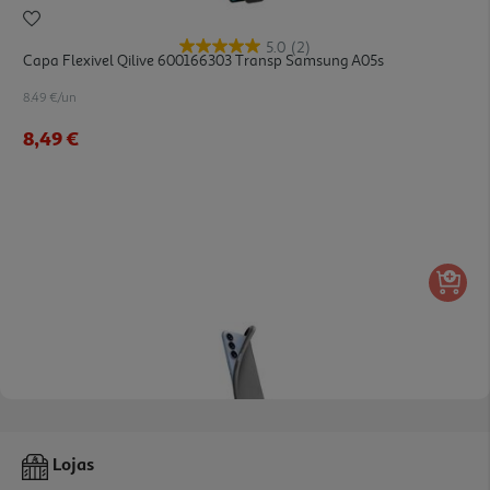
5.0
(2)
Capa Flexivel Qilive 600166303 Transp Samsung A05s
8.49 €/un
8,49 €
Capa Chroma Cellularline Samsung A17 Preta
Lojas