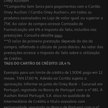
Oney Auchan+.
**Campanha Sem Juros para pagamentos com o Cartão
Oney Auchan / Cartão Oney Auchan+, em todos os
produtos assinalados na Loja de valor igual ou superior a
75€. Ao valor da compra acresce Comissão de
Formalização até 6% e Imposto do Selo, incluídos nas
prestações. Consulte detalhe
aqui
.
Capa Cellularline Para Samsung A17 Transparente
***O valor da primeira prestação depende do dia da
compra, refletindo o cálculo de juros diários. Ao valor das
9.99 €/un
prestações acresce o Imposto do Selo sobre a utilização
9,99 €
de Crédito.
TAEG DO CARTÃO DE CRÉDITO: 18,4 %
Exemplo para um limite de crédito de 1.500€ pago em 12
meses. TAN 17,60 %. Adesão ao Cartão sujeita a
aprovação. Informe-se junto do Oney Bank – Sucursal em
Portugal, registado no Banco de Portugal com o nº 881. A
Auchan Retail Portugal, S.A. atua na qualidade de
Intermediário de Crédito a título acessório com
exclusividade, registado no Banco de Portugal com o nº