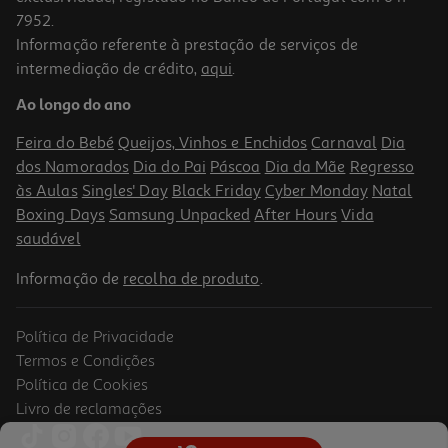
7952.
Informação referente à prestação de serviços de
intermediação de crédito,
aqui
.
Capa Sensation+ Cellularline Samsung S25 Fe Preta
Ao longo do ano
19.99 €/un
Feira do Bebé
Queijos, Vinhos e Enchidos
Carnaval
Dia
19,99 €
dos Namorados
Dia do Pai
Páscoa
Dia da Mãe
Regresso
às Aulas
Singles' Day
Black Friday
Cyber Monday
Natal
Boxing Days
Samsung Unpacked
After Hours
Vida
saudável
Informação de
recolha de produto
.
Política de Privacidade
Termos e Condições
Política de Cookies
Livro de reclamações
Capa Chroma Cellularline Samsung A17 Rosa