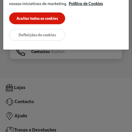
nossas iniciativas de marketing.
Política de Cookies
Ir para
Homepage
Aceitar todos os cookies
Veja os nossos
Folhetos
Definições de cookies
Contactos
Auchan
Lojas
Contacto
Ajuda
Trocas e Devoluções