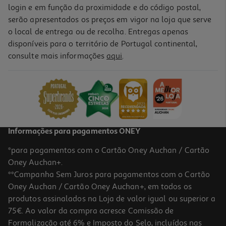
login e em função da proximidade e do código postal,
serão apresentados os preços em vigor na loja que serve
o local de entrega ou de recolha. Entregas apenas
disponíveis para o território de Portugal continental,
consulte mais informações
aqui
.
Informações para pagamentos ONEY
*para pagamentos com o Cartão Oney Auchan / Cartão
Oney Auchan+.
**Campanha Sem Juros para pagamentos com o Cartão
Oney Auchan / Cartão Oney Auchan+, em todos os
produtos assinalados na Loja de valor igual ou superior a
75€. Ao valor da compra acresce Comissão de
Formalização até 6% e Imposto do Selo, incluídos nas