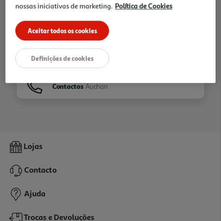
nossas iniciativas de marketing.
Política de Cookies
Ir para
Homepage
Aceitar todos os cookies
Veja os nossos
Folhetos
Definições de cookies
Contactos
Auchan
Lojas
Contacto
Ajuda
Trocas e Devoluções