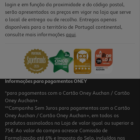
login e em função da proximidade e do código postal,
serão apresentados os preços em vigor na loja que serve
o local de entrega ou de recolha. Entregas apenas
disponíveis para o território de Portugal continental,
consulte mais informações
aqui
.
Informações para pagamentos ONEY
*para pagamentos com o Cartão Oney Auchan / Cartão
Oney Auchan+.
**Campanha Sem Juros para pagamentos com o Cartão
Oney Auchan / Cartão Oney Auchan+, em todos os
produtos assinalados na Loja de valor igual ou superior a
75€. Ao valor da compra acresce Comissão de
Formalização até 6% e Imposto do Selo, incluídos nas