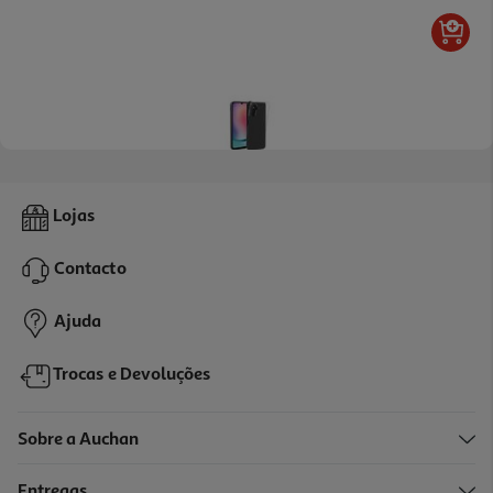
5.0
(2)
Capa Flexivel Qilive 600166303 Transp Samsung A05s
Lojas
8.49 €/un
Contacto
8,49 €
Ajuda
Trocas e Devoluções
Sobre a Auchan
Entregas