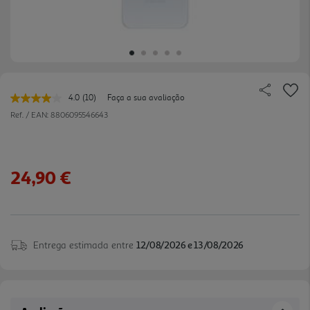
4.0
(10)
Faça a sua avaliação
Leu
10
Ref. / EAN:
8806095546643
avaliações.
Link
para
a
mesma
24,90 €
página.
Entrega estimada entre
12/08/2026 e 13/08/2026