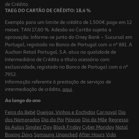
39,90 €
de Crédito.
TAEG DO CARTÃO DE CRÉDITO: 18,4 %
Exemplo para um limite de crédito de 1.500€ pago em 12
meses. TAN 17,60 %. Adesão ao Cartão sujeita a
aprovação. Informe-se junto do Oney Bank – Sucursal em
Portugal, registado no Banco de Portugal com o nº 881. A
Auchan Retail Portugal, S.A. atua na qualidade de
Intermediário de Crédito a título acessório com
exclusividade, registado no Banco de Portugal com o nº
7952.
Informação referente à prestação de serviços de
3.3
(11)
intermediação de crédito,
aqui
.
Capa Smart View Wallet Samsung A35 Preto
Ao longo do ano
49.9 €/un
Feira do Bebé
Queijos, Vinhos e Enchidos
Carnaval
Dia
49,90 €
dos Namorados
Dia do Pai
Páscoa
Dia da Mãe
Regresso
às Aulas
Singles' Day
Black Friday
Cyber Monday
Natal
Boxing Days
Samsung Unpacked
After Hours
Vida