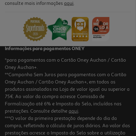
3.4
(10)
consulte mais informações
aqui
.
Capa Silicone Samsung A35 Lima
39.9 €/un
39,90 €
Informações para pagamentos ONEY
*para pagamentos com o Cartão Oney Auchan / Cartão
Oney Auchan+.
**Campanha Sem Juros para pagamentos com o Cartão
Oney Auchan / Cartão Oney Auchan+, em todos os
produtos assinalados na Loja de valor igual ou superior a
75€. Ao valor da compra acresce Comissão de
Formalização até 6% e Imposto do Selo, incluídos nas
prestações. Consulte detalhe
aqui
.
3.5
(11)
Capa Silicone Samsung A35 Azul Claro
***O valor da primeira prestação depende do dia da
compra, refletindo o cálculo de juros diários. Ao valor das
39.9 €/un
prestações acresce o Imposto do Selo sobre a utilização