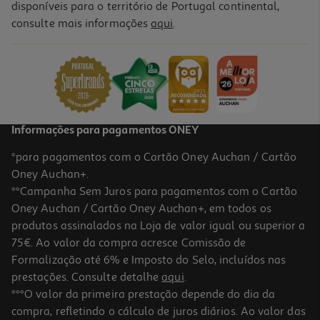
disponíveis para o território de Portugal continental,
2.7
(7)
consulte mais informações
aqui
.
Selfie Stick Qilive 600100480 Bluetooth Q.4838
8.99 €/un
8,99 €
Informações para pagamentos ONEY
*para pagamentos com o Cartão Oney Auchan / Cartão
Oney Auchan+.
**Campanha Sem Juros para pagamentos com o Cartão
Oney Auchan / Cartão Oney Auchan+, em todos os
produtos assinalados na Loja de valor igual ou superior a
75€. Ao valor da compra acresce Comissão de
Formalização até 6% e Imposto do Selo, incluídos nas
prestações. Consulte detalhe
aqui
.
Tripé Cellularline Com Selfiestick Max
***O valor da primeira prestação depende do dia da
compra, refletindo o cálculo de juros diários. Ao valor das
29.99 €/un