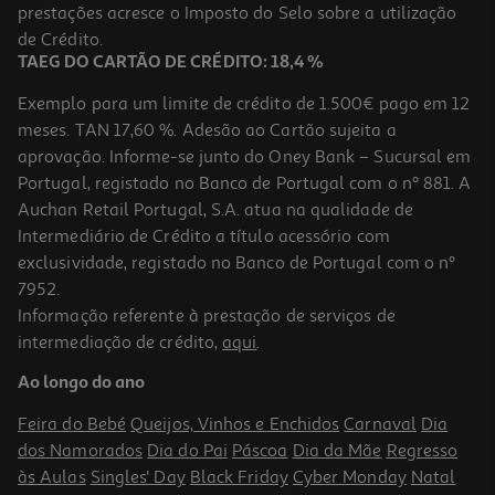
prestações acresce o Imposto do Selo sobre a utilização
29,99 €
de Crédito.
TAEG DO CARTÃO DE CRÉDITO: 18,4 %
Exemplo para um limite de crédito de 1.500€ pago em 12
meses. TAN 17,60 %. Adesão ao Cartão sujeita a
aprovação. Informe-se junto do Oney Bank – Sucursal em
Portugal, registado no Banco de Portugal com o nº 881. A
Auchan Retail Portugal, S.A. atua na qualidade de
Intermediário de Crédito a título acessório com
exclusividade, registado no Banco de Portugal com o nº
7952.
Informação referente à prestação de serviços de
intermediação de crédito,
aqui
.
Selfie Stick Com Tripé Tnb Inselfiewh Bluetooth Pro
Ao longo do ano
24.99 €/un
Feira do Bebé
Queijos, Vinhos e Enchidos
Carnaval
Dia
24,99 €
dos Namorados
Dia do Pai
Páscoa
Dia da Mãe
Regresso
às Aulas
Singles' Day
Black Friday
Cyber Monday
Natal