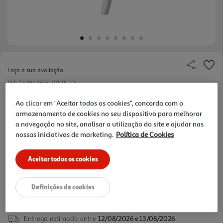
Faça a sua avaliação
Ref. / EAN:
3303170121122
INFLUENCE PRO - ESTABILIZADOR PARA
Ao clicar em "Aceitar todos os cookies", concorda com o
armazenamento de cookies no seu dispositivo para melhorar
SMARTPHONE, 3 EM 1 LED + TRIPÉ +
ver
a navegação no site, analisar a utilização do site e ajudar nas
ESTABILIZADOR MOTORIZADO E CONTROLE
mais
nossas iniciativas de marketing.
Política de Cookies
REMOTO
Aceitar todos os cookies
59,99 €
Definições de cookies
Entrega estimada entre
12/08/2026 e 13/08/2026