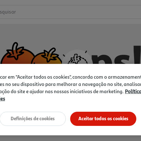
squisar
icar em "Aceitar todos os cookies", concorda com o armazenamen
es no seu dispositivo para melhorar a navegação no site, analisa
zação do site e ajudar nas nossas iniciativas de marketing.
Polític
ies
Não temos o que procura.
Vamos tentar de novo?
Definições de cookies
Aceitar todos os cookies