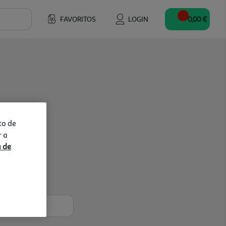
FAVORITOS
LOGIN
0,00 €
to de
r a
a de