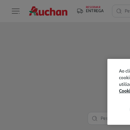
RESERVAR
ENTREGA
Pe
Ao cl
cooki
utili
Cook