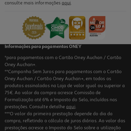
consulte mais informações
aqui
.
P. Ecrã Dbramante Eco-Shield Preto Iphone 16/15
18.99 €/un
18,99 €
Informações para pagamentos ONEY
*para pagamentos com o Cartão Oney Auchan / Cartão
Oney Auchan+.
**Campanha Sem Juros para pagamentos com o Cartão
Oney Auchan / Cartão Oney Auchan+, em todos os
produtos assinalados na Loja de valor igual ou superior a
75€. Ao valor da compra acresce Comissão de
Formalização até 6% e Imposto do Selo, incluídos nas
prestações. Consulte detalhe
aqui
.
P. Ecrã Dbramante Eco-Shield Preto S26+
***O valor da primeira prestação depende do dia da
compra, refletindo o cálculo de juros diários. Ao valor das
9.99 €/un
prestações acresce o Imposto do Selo sobre a utilização