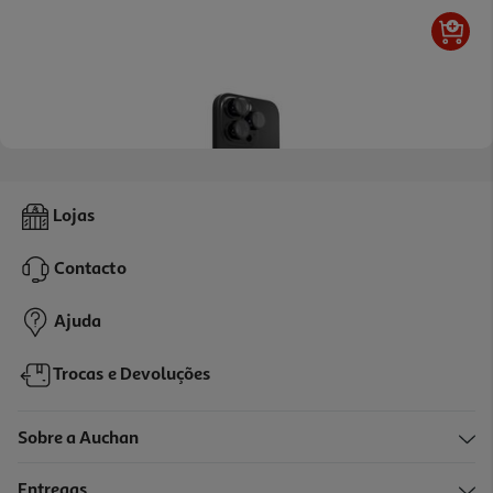
Proteção Lente P/ Camar Qilive 16pro / 16pro Max
Lojas
6.99 €/un
Contacto
6,99 €
Ajuda
Trocas e Devoluções
Sobre a Auchan
Entregas