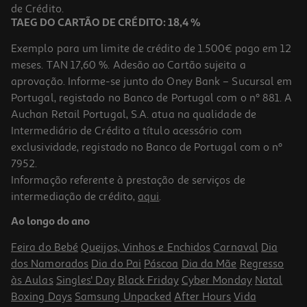
9,99 €
de Crédito.
TAEG DO CARTÃO DE CRÉDITO: 18,4 %
Exemplo para um limite de crédito de 1.500€ pago em 12
meses. TAN 17,60 %. Adesão ao Cartão sujeita a
aprovação. Informe-se junto do Oney Bank – Sucursal em
Portugal, registado no Banco de Portugal com o nº 881. A
Auchan Retail Portugal, S.A. atua na qualidade de
Intermediário de Crédito a título acessório com
exclusividade, registado no Banco de Portugal com o nº
7952.
Informação referente à prestação de serviços de
intermediação de crédito,
aqui
.
P. Ecrã Dbramante Eco-Shield Preto S26u
Ao longo do ano
9.99 €/un
Feira do Bebé
Queijos, Vinhos e Enchidos
Carnaval
Dia
9,99 €
dos Namorados
Dia do Pai
Páscoa
Dia da Mãe
Regresso
às Aulas
Singles' Day
Black Friday
Cyber Monday
Natal
Boxing Days
Samsung Unpacked
After Hours
Vida