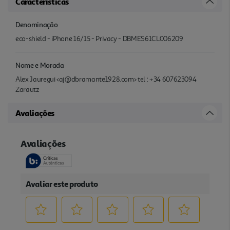
Características
Denominação
eco-shield - iPhone 16/15 - Privacy - DBMES61CL006209
Nome e Morada
Alex Jauregui <aj@dbramante1928.com> tel : +34 607623094
Zarautz
Avaliações