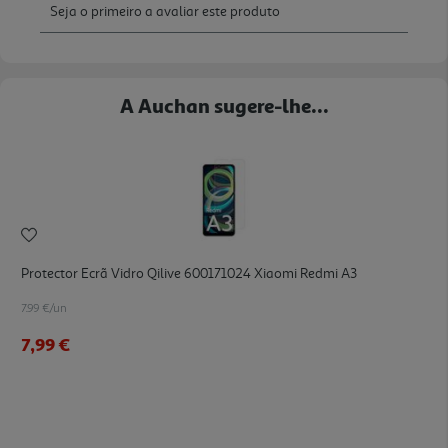
A Auchan sugere-lhe...
Protector Ecrã Vidro Qilive 600171024 Xiaomi Redmi A3
7.99 €/un
7,99 €