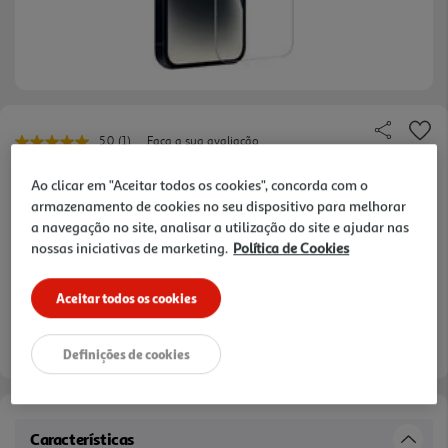
5.0
(1)
Faça a sua avaliação
Leu
uma
Ref. / EAN:
3665257721190
avaliação.
Ao clicar em "Aceitar todos os cookies", concorda com o
Link
armazenamento de cookies no seu dispositivo para melhorar
para
a navegação no site, analisar a utilização do site e ajudar nas
a
mesma
nossas iniciativas de marketing.
Política de Cookies
4,99 €
página.
Receba em casa a 11/08/2026
, se encomendar até às 12h.
Aceitar todos os cookies
Definições de cookies
Características