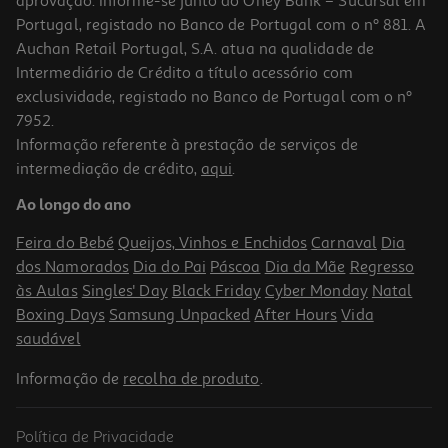
aprovação. Informe-se junto do Oney Bank – Sucursal em
Portugal, registado no Banco de Portugal com o nº 881. A
Auchan Retail Portugal, S.A. atua na qualidade de
Intermediário de Crédito a título acessório com
exclusividade, registado no Banco de Portugal com o nº
7952.
Informação referente à prestação de serviços de
5.0
(1)
intermediação de crédito,
aqui
.
Vidro Temperado Qilive 600168418 Samsung A35/a55 5g
Ao longo do ano
2.99 €/un
Feira do Bebé
Queijos, Vinhos e Enchidos
Carnaval
Dia
2,99 €
dos Namorados
Dia do Pai
Páscoa
Dia da Mãe
Regresso
às Aulas
Singles' Day
Black Friday
Cyber Monday
Natal
Boxing Days
Samsung Unpacked
After Hours
Vida
saudável
Informação de
recolha de produto
.
Política de Privacidade