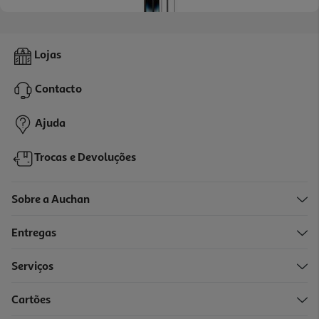
Protector Ecrã Vidro Qilive 600156274 Iphone 15 Pro Max
Lojas
3.99 €/un
Contacto
3,99 €
Ajuda
Trocas e Devoluções
Sobre a Auchan
Entregas
Serviços
Cartões
Proteção Lente P/ Camar Qilive 16pro / 16pro Max