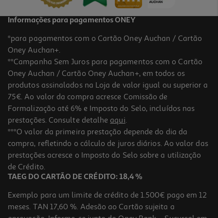
Informações para pagamentos ONEY
*para pagamentos com o Cartão Oney Auchan / Cartão
Oney Auchan+.
**Campanha Sem Juros para pagamentos com o Cartão
Oney Auchan / Cartão Oney Auchan+, em todos os
produtos assinalados na Loja de valor igual ou superior a
75€. Ao valor da compra acresce Comissão de
Formalização até 6% e Imposto do Selo, incluídos nas
prestações. Consulte detalhe
aqui
.
Vidro Temperado Qilive 2.5d Iphone 16 Plus/15 Plus
***O valor da primeira prestação depende do dia da
compra, refletindo o cálculo de juros diários. Ao valor das
4.99 €/un
prestações acresce o Imposto do Selo sobre a utilização
4,99 €
de Crédito.
TAEG DO CARTÃO DE CRÉDITO: 18,4 %
Exemplo para um limite de crédito de 1.500€ pago em 12
meses. TAN 17,60 %. Adesão ao Cartão sujeita a