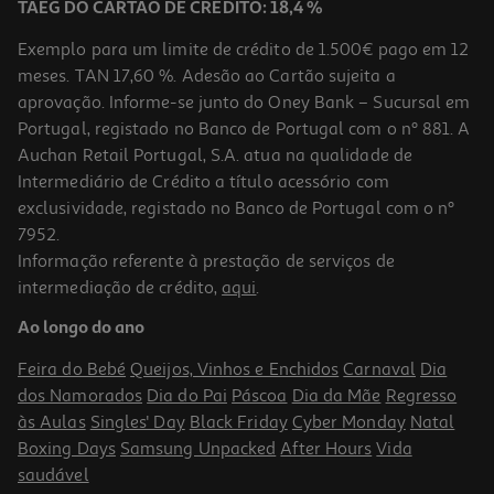
TAEG DO CARTÃO DE CRÉDITO: 18,4 %
Exemplo para um limite de crédito de 1.500€ pago em 12
meses. TAN 17,60 %. Adesão ao Cartão sujeita a
aprovação. Informe-se junto do Oney Bank – Sucursal em
Portugal, registado no Banco de Portugal com o nº 881. A
Auchan Retail Portugal, S.A. atua na qualidade de
Intermediário de Crédito a título acessório com
exclusividade, registado no Banco de Portugal com o nº
7952.
Informação referente à prestação de serviços de
5.0
(1)
intermediação de crédito,
aqui
.
Protetor Ecrã Qilive Iphone 16e/13/13 Pro/14
Ao longo do ano
4.99 €/un
Feira do Bebé
Queijos, Vinhos e Enchidos
Carnaval
Dia
4,99 €
dos Namorados
Dia do Pai
Páscoa
Dia da Mãe
Regresso
às Aulas
Singles' Day
Black Friday
Cyber Monday
Natal
Boxing Days
Samsung Unpacked
After Hours
Vida
saudável