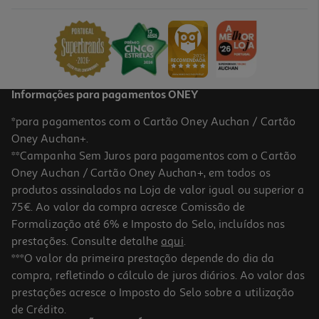
6.99 €/un
6,99 €
Informações para pagamentos ONEY
*para pagamentos com o Cartão Oney Auchan / Cartão
Oney Auchan+.
**Campanha Sem Juros para pagamentos com o Cartão
Oney Auchan / Cartão Oney Auchan+, em todos os
produtos assinalados na Loja de valor igual ou superior a
75€. Ao valor da compra acresce Comissão de
Formalização até 6% e Imposto do Selo, incluídos nas
prestações. Consulte detalhe
aqui
.
Pack Protetor Ecrã+camara Qilive Iphone 16e
***O valor da primeira prestação depende do dia da
compra, refletindo o cálculo de juros diários. Ao valor das
6.99 €/un
prestações acresce o Imposto do Selo sobre a utilização
6,99 €
de Crédito.