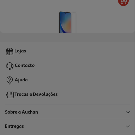
5.0
(1)
Vidro Temperado Qilive 600168418 Samsung A35/a55 5g
Lojas
2.99 €/un
Contacto
2,99 €
Ajuda
Trocas e Devoluções
Sobre a Auchan
Entregas