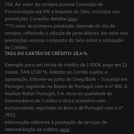
75€. Ao valor da compra acresce Comissão de
Formalização até 6% e Imposto do Selo, incluídos nas
prestações. Consulte detalhe
aqui
.
4.0
(1)
Powerbank Fast Charge Qilive 600183096 10000 Mah 20w
***O valor da primeira prestação depende do dia da
compra, refletindo o cálculo de juros diários. Ao valor das
25.99 €/un
prestações acresce o Imposto do Selo sobre a utilização
25,99 €
de Crédito.
TAEG DO CARTÃO DE CRÉDITO: 18,4 %
Exemplo para um limite de crédito de 1.500€ pago em 12
meses. TAN 17,60 %. Adesão ao Cartão sujeita a
aprovação. Informe-se junto do Oney Bank – Sucursal em
Portugal, registado no Banco de Portugal com o nº 881. A
Auchan Retail Portugal, S.A. atua na qualidade de
Intermediário de Crédito a título acessório com
-15%
exclusividade, registado no Banco de Portugal com o nº
7952.
Informação referente à prestação de serviços de
4.7
(3)
intermediação de crédito,
aqui
.
Powerbank Qilive 5000mah