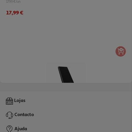
17.99 €/un
17,99 €
4.7
(7)
Powerbank Qilive 600177281 Preto 10 000 Mah
Lojas
16.99 €/un
Contacto
16,99 €
Ajuda