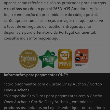
apenas como referência e são os praticados para entregas
e recolhas no código postal 2650-435 Amadora. Após o
login e em função da proximidade e do código postal,
serão apresentados os preços em vigor na loja que serve
o local de entrega ou de recolha. Entregas apenas
disponíveis para o território de Portugal continental,
5.0
(1)
consulte mais informações
aqui
.
Powerbank 4600mah Qilive 600158397 C/lightning Incorporado
6.99 €/un
6,99 €
Informações para pagamentos ONEY
*para pagamentos com o Cartão Oney Auchan / Cartão
Oney Auchan+.
**Campanha Sem Juros para pagamentos com o Cartão
Oney Auchan / Cartão Oney Auchan+, em todos os
produtos assinalados na Loja de valor igual ou superior a