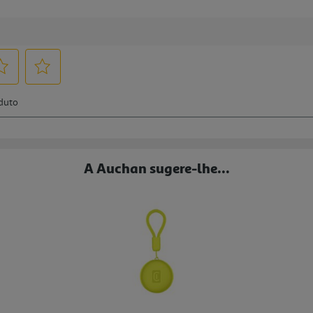
A Auchan sugere-lhe...