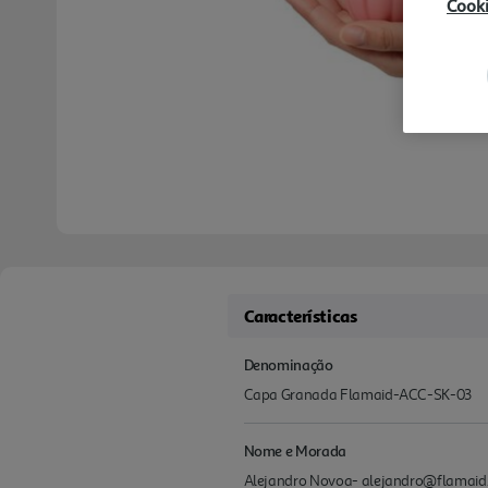
Cook
Características
Denominação
Capa Granada Flamaid-ACC-SK-03
Nome e Morada
Alejandro Novoa- alejandro@flamaid.