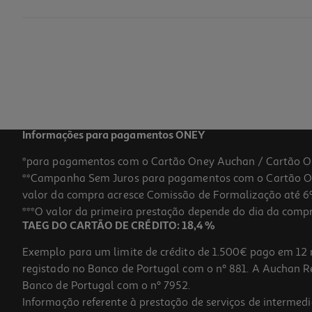
Localizador Cellularline Tracy Tag Ios Azul
14.99 €/un
14,99 €
Informações para pagamentos ONEY
*para pagamentos com o Cartão Oney Auchan / Cartão O
**Campanha Sem Juros para pagamentos com o Cartão Oney
valor da compra acresce Comissão de Formalização até 6%
***O valor da primeira prestação depende do dia da compra,
TAEG DO CARTÃO DE CRÉDITO: 18,4 %
Exemplo para um limite de crédito de 1.500€ pago em 12 
registado no Banco de Portugal com o nº 881. A Auchan Ret
Banco de Portugal com o nº 7952.
Informação referente à prestação de serviços de intermedi