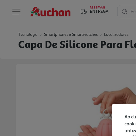
RESERVAR
ENTREGA
Pe
Tecnologia
Smartphones e Smartwatches
Localizadores
Capa De Silicone Para F
Ao cl
cooki
utili