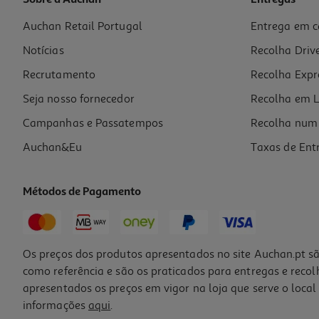
Sobre a Auchan
Entregas
Auchan Retail Portugal
Entrega em c
Alarme De Segurança Flamaid Dis-Fp-01 (granada Pacífica)
Notícias
Recolha Driv
39.99 €/un
Recrutamento
Recolha Expr
39,99 €
Seja nosso fornecedor
Recolha em L
Campanhas e Passatempos
Recolha num 
Auchan&Eu
Taxas de Ent
Métodos de Pagamento
Os preços dos produtos apresentados no site Auchan.pt sã
como referência e são os praticados para entregas e reco
apresentados os preços em vigor na loja que serve o local 
informações
aqui
.