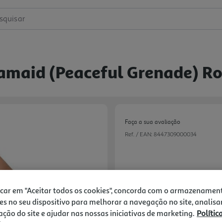
squisar
lamaid (peaceful Grenade) R
Faça a sua avaliação
Ref. / EAN:
8447309000034
10,99 €
icar em "Aceitar todos os cookies", concorda com o armazenamen
Receba em casa a 10/08/2026
, s
es no seu dispositivo para melhorar a navegação no site, analisa
1h
Recolha em loja Express
*
zação do site e ajudar nas nossas iniciativas de marketing.
Polític
3h
Recolha Drive
*