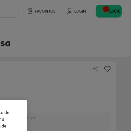
FAVORITOS
LOGIN
0,00 €
osa
to de
e encomendar até às 12h.
r a
a de