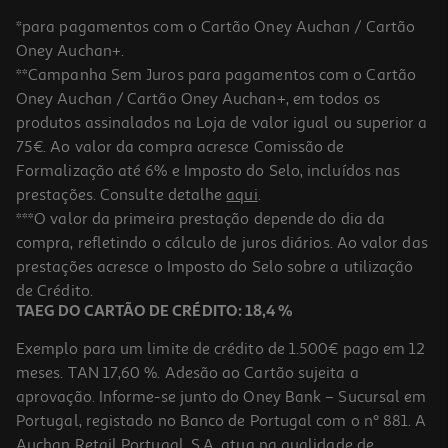
*para pagamentos com o Cartão Oney Auchan / Cartão
Oney Auchan+.
**Campanha Sem Juros para pagamentos com o Cartão
Oney Auchan / Cartão Oney Auchan+, em todos os
produtos assinalados na Loja de valor igual ou superior a
75€. Ao valor da compra acresce Comissão de
Formalização até 6% e Imposto do Selo, incluídos nas
prestações. Consulte detalhe
aqui
.
5.0
(3)
Smartband Xiaomi Band 10 Preta
***O valor da primeira prestação depende do dia da
compra, refletindo o cálculo de juros diários. Ao valor das
39.99 €/un
prestações acresce o Imposto do Selo sobre a utilização
39,99 €
de Crédito.
TAEG DO CARTÃO DE CRÉDITO: 18,4 %
Exemplo para um limite de crédito de 1.500€ pago em 12
meses. TAN 17,60 %. Adesão ao Cartão sujeita a
aprovação. Informe-se junto do Oney Bank – Sucursal em
Portugal, registado no Banco de Portugal com o nº 881. A
Auchan Retail Portugal, S.A. atua na qualidade de