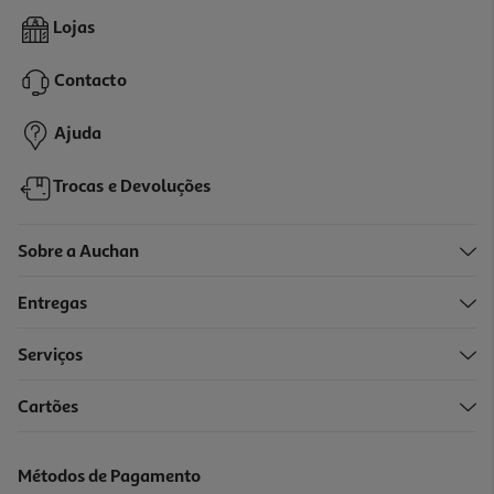
4.5
(4)
Smartwatch Xiaomi Redmi Watch 5 Active Preto
Lojas
35.99 €/un
Contacto
35,99 €
Ajuda
Trocas e Devoluções
Sobre a Auchan
Entregas
Serviços
Cartões
Smartband Xiaomi 9 Pro Moonlight Silver
44.99 €/un
Métodos de Pagamento