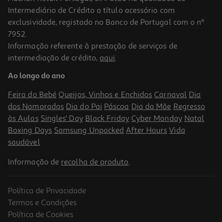
Intermediário de Crédito a título acessório com
exclusividade, registado no Banco de Portugal com o nº
7952.
Informação referente à prestação de serviços de
5.0
(7)
intermediação de crédito,
aqui
.
Smartwatch Xiaomi Redmi Watch 5 Lite Preto
Ao longo do ano
52.99 €/un
Feira do Bebé
Queijos, Vinhos e Enchidos
Carnaval
Dia
52,99 €
dos Namorados
Dia do Pai
Páscoa
Dia da Mãe
Regresso
às Aulas
Singles' Day
Black Friday
Cyber Monday
Natal
Boxing Days
Samsung Unpacked
After Hours
Vida
saudável
Informação de
recolha de produto
.
Política de Privacidade
Termos e Condições
Política de Cookies