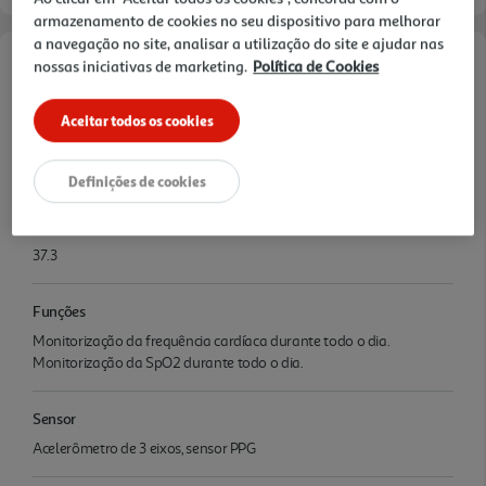
armazenamento de cookies no seu dispositivo para melhorar
a navegação no site, analisar a utilização do site e ajudar nas
nossas iniciativas de marketing.
Política de Cookies
Documentação:
Xiaomi Smart Band 9
Aceitar todos os cookies
Active Black
Características
Definições de cookies
Diagonal de ecrã
37.3
Funções
Monitorização da frequência cardíaca durante todo o dia.
Monitorização da SpO2 durante todo o dia.
Sensor
Acelerômetro de 3 eixos, sensor PPG