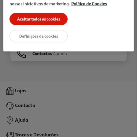
nossas iniciativas de marketing.
Política de Cookies
Ir para
Homepage
Aceitar todos os cookies
Veja os nossos
Folhetos
Definições de cookies
Contactos
Auchan
Lojas
Contacto
Ajuda
Trocas e Devoluções