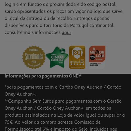
login e em função da proximidade e do código postal,
serão apresentados os preços em vigor na loja que serve
o local de entrega ou de recolha. Entregas apenas
disponíveis para o território de Portugal continental,
consulte mais informações
aqui
.
Informações para pagamentos ONEY
*para pagamentos com o Cartão Oney Auchan / Cartão
Oney Auchan+.
**Campanha Sem Juros para pagamentos com o Cartão
Oney Auchan / Cartão Oney Auchan+, em todos os
produtos assinalados na Loja de valor igual ou superior a
75€. Ao valor da compra acresce Comissão de
Formalização até 6% e Imposto do Selo, incluídos nas