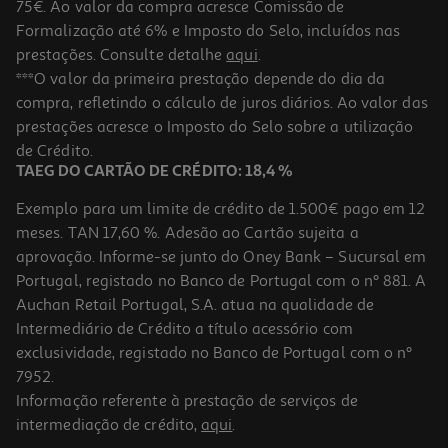
75€. Ao valor da compra acresce Comissão de
Formalização até 6% e Imposto do Selo, incluídos nas
prestações. Consulte detalhe
aqui
.
Smartwatch Oppo Watch S Prata +strap 22m Cinza
***O valor da primeira prestação depende do dia da
compra, refletindo o cálculo de juros diários. Ao valor das
169.99 €/un
prestações acresce o Imposto do Selo sobre a utilização
169,99 €
de Crédito.
TAEG DO CARTÃO DE CRÉDITO: 18,4 %
Exemplo para um limite de crédito de 1.500€ pago em 12
meses. TAN 17,60 %. Adesão ao Cartão sujeita a
aprovação. Informe-se junto do Oney Bank – Sucursal em
Portugal, registado no Banco de Portugal com o nº 881. A
Auchan Retail Portugal, S.A. atua na qualidade de
Intermediário de Crédito a título acessório com
exclusividade, registado no Banco de Portugal com o nº
7952.
Informação referente à prestação de serviços de
intermediação de crédito,
aqui
.
Smartwatch Huawei Watch Gt5 Preto 46mm