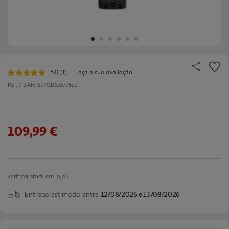
5.0
(1)
Faça a sua avaliação
Leu
uma
Ref. / EAN:
6970100377552
avaliação.
Link
para
a
mesma
109,99 €
página.
verificar stock em loja >
Entrega estimada entre
12/08/2026 e 13/08/2026