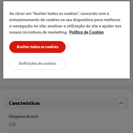
Opções de Financiamento
Ao clicar em "Aceitar todos os cookies", concorda com o
Pague com o seu
armazenamento de cookies no seu dispositivo para melhorar
Cartão Oney Auchan
a navegação no site, analisar a utilização do site e ajudar nas
nossas iniciativas de marketing.
Política de Cookies
saiba mais >
TAEG: 18,4%
Aceitar todos os cookies
3 meses sem juros
Definições de cookies
- €
- €
1º mês:
Seguintes:
- €
MTIC (Valor Total):
Características
Diagonal de ecrã
1.32