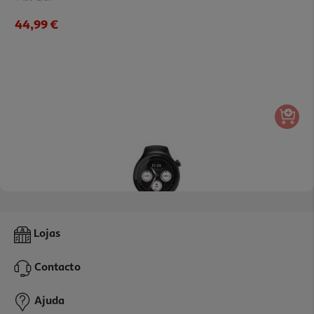
44,99 €
Smartwatch Motorola Moto Watch Volcanic Ash
Lojas
69.99 €/un
Contacto
69,99 €
Ajuda