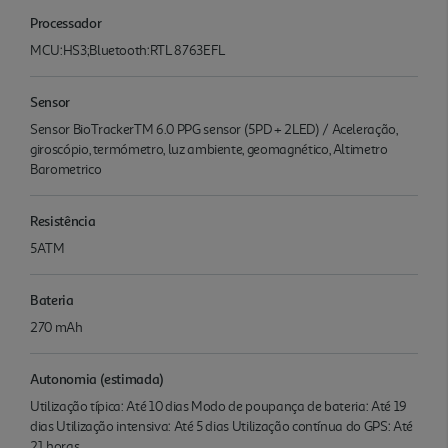
Processador
MCU:HS3;Bluetooth:RTL 8763EFL
Sensor
Sensor BioTrackerTM 6.0 PPG sensor (5PD + 2LED) / Aceleração,
giroscópio, termómetro, luz ambiente, geomagnético, Altimetro
Barometrico
Resistência
5ATM
Bateria
270 mAh
Autonomia (estimada)
Utilização típica: Até 10 dias Modo de poupança de bateria: Até 19
dias Utilização intensiva: Até 5 dias Utilização contínua do GPS: Até
21 horas