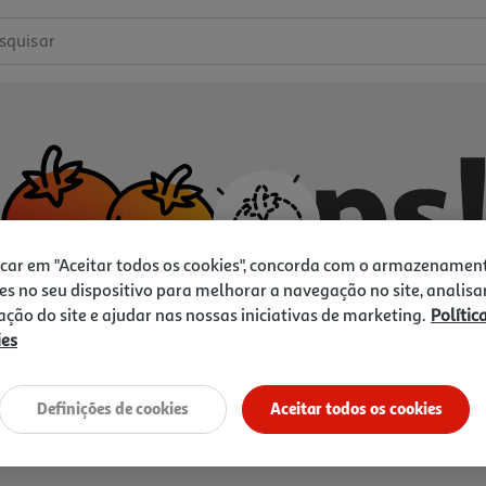
squisar
icar em "Aceitar todos os cookies", concorda com o armazenamen
es no seu dispositivo para melhorar a navegação no site, analisa
zação do site e ajudar nas nossas iniciativas de marketing.
Polític
ies
Não temos o que procura.
Vamos tentar de novo?
Definições de cookies
Aceitar todos os cookies