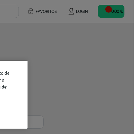
FAVORITOS
LOGIN
0,00 €
to de
r a
a de