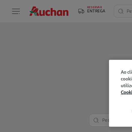
RESERVAR
ENTREGA
Pe
Ao cl
cooki
utili
Cook