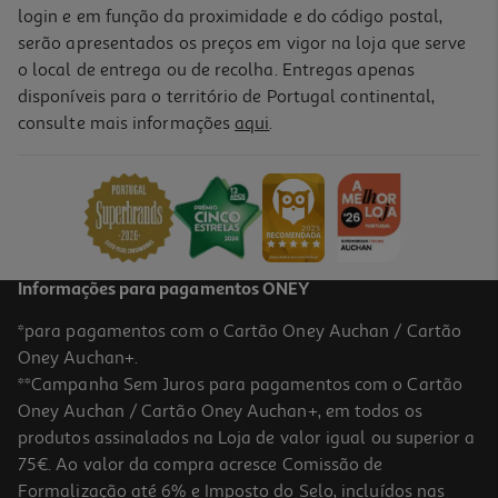
login e em função da proximidade e do código postal,
serão apresentados os preços em vigor na loja que serve
o local de entrega ou de recolha. Entregas apenas
disponíveis para o território de Portugal continental,
consulte mais informações
aqui
.
Informações para pagamentos ONEY
*para pagamentos com o Cartão Oney Auchan / Cartão
Oney Auchan+.
**Campanha Sem Juros para pagamentos com o Cartão
Oney Auchan / Cartão Oney Auchan+, em todos os
produtos assinalados na Loja de valor igual ou superior a
75€. Ao valor da compra acresce Comissão de
Formalização até 6% e Imposto do Selo, incluídos nas