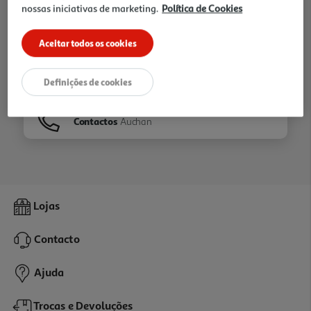
nossas iniciativas de marketing.
Política de Cookies
Ir para
Homepage
Aceitar todos os cookies
Veja os nossos
Folhetos
Definições de cookies
Contactos
Auchan
Lojas
Contacto
Ajuda
Trocas e Devoluções