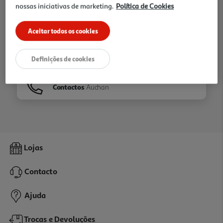
nossas iniciativas de marketing.
Política de Cookies
Ir para
Homepage
Aceitar todos os cookies
Veja os nossos
Folhetos
Definições de cookies
Contactos
Auchan
Lojas
Contacto
Ajuda
Trocas e Devoluções