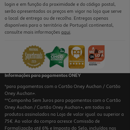
login e em função da proximidade e do código postal,
serão apresentados os preços em vigor na loja que serve
o local de entrega ou de recolha. Entregas apenas
disponíveis para o território de Portugal continental,
consulte mais informações
aqui
.
Informações para pagamentos ONEY
*para pagamentos com o Cartão Oney Auchan / Cartão
Oney Auchan+.
**Campanha Sem Juros para pagamentos com o Cartão
Oney Auchan / Cartão Oney Auchan+, em todos os
produtos assinalados na Loja de valor igual ou superior a
75€. Ao valor da compra acresce Comissão de
Formalização até 6% e Imposto do Selo, incluídos nas