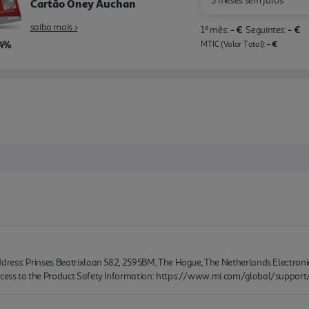
3 meses sem juros
Cartão Oney Auchan
saiba mais >
- €
- €
1º mês:
Seguintes:
,4%
- €
MTIC (Valor Total):
ress: Prinses Beatrixlaan 582, 2595BM, The Hague, The Netherlands Electroni
cess to the Product Safety Information: https://www.mi.com/global/support