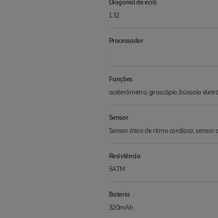
Diagonal de ecrã
1.32
Processador
.
Funções
acelerómetro, giroscópio, bússola eletr
Sensor
Sensor ótico de ritmo cardíaco; sensor
Resistência
5ATM
Bateria
320mAh