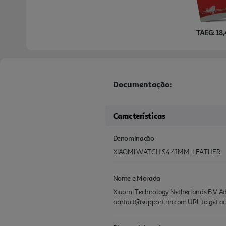
TAEG: 18
Documentação:
Características
Denominação
XIAOMI WATCH S4 41MM-LEATHER
Nome e Morada
Xiaomi Technology Netherlands B.V Add
contact@support.mi.com URL to get ac