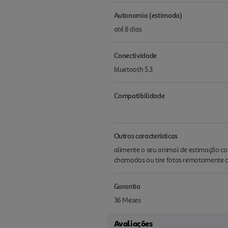
Autonomia (estimada)
até 8 dias
Conectividade
bluetooth 5.3
Compatibilidade
.
Outras características
alimente o seu animal de estimação com
chamadas ou tire fotos remotamente c
Garantia
36 Meses
Avaliações