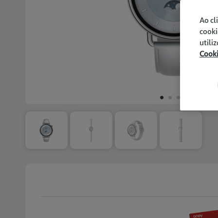
Ao cl
cooki
utili
Cook