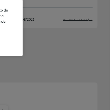
to de
r a
/08/2026 e 14/08/2026
verificar stock em loja >
a de