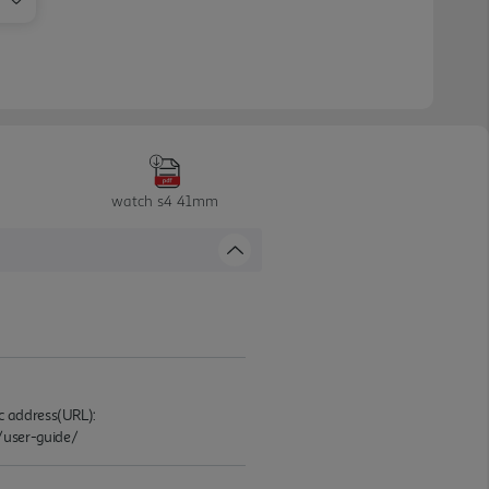
watch s4 41mm
c address(URL):
/user-guide/