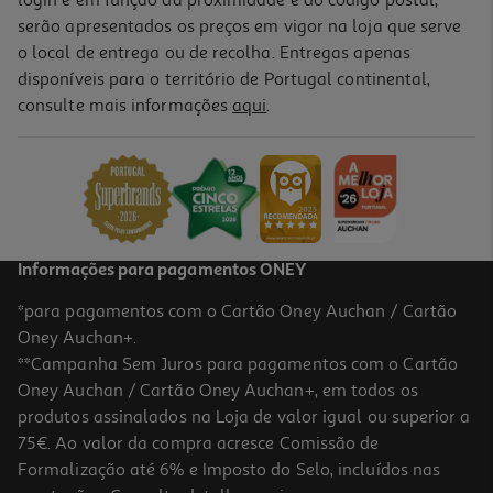
login e em função da proximidade e do código postal,
serão apresentados os preços em vigor na loja que serve
o local de entrega ou de recolha. Entregas apenas
disponíveis para o território de Portugal continental,
consulte mais informações
aqui
.
Informações para pagamentos ONEY
*para pagamentos com o Cartão Oney Auchan / Cartão
Oney Auchan+.
**Campanha Sem Juros para pagamentos com o Cartão
Oney Auchan / Cartão Oney Auchan+, em todos os
produtos assinalados na Loja de valor igual ou superior a
75€. Ao valor da compra acresce Comissão de
Formalização até 6% e Imposto do Selo, incluídos nas