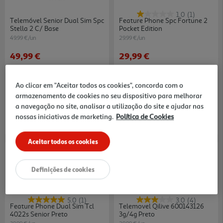
1.0
(1)
Telemóvel Senior Dual Sim Spc
Feature Phone Spc Fortune 2
Stella 2 C/ Base
Pocket Edition
49.99 €/un
29.99 €/un
49,99 €
29,99 €
Ao clicar em "Aceitar todos os cookies", concorda com o
armazenamento de cookies no seu dispositivo para melhorar
a navegação no site, analisar a utilização do site e ajudar nas
nossas iniciativas de marketing.
Política de Cookies
Aceitar todos os cookies
Definições de cookies
5.0
(1)
3.0
(4)
Feature Phone Dual Sim Tcl
Telemovel Qilive 600143126
4022s Senior Preto
3g/4g Preto