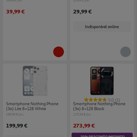
39.99 €/un
29.99 €/un
39,99 €
29,99 €
Indisponível online
5.0
(1)
Smartphone Nothing Phone
Smartphone Nothing Phone
(3a) Lite 8+128 White
(3a) 8+128 Black
199.99 €/un
273.99 €/un
199,99 €
273,99 €
10% DESCONTO IMEDIATO