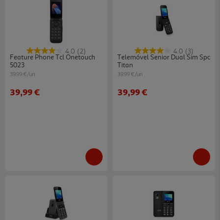
4.0
(2)
4.0
(3)
Feature Phone Tcl Onetouch
Telemóvel Senior Dual Sim Spc
5023
Titan
39.99 €/un
39.99 €/un
39,99 €
39,99 €