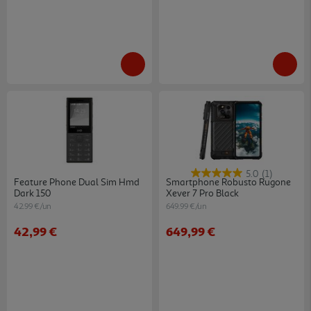
5.0
(1)
Feature Phone Dual Sim Hmd
Smartphone Robusto Rugone
Dark 150
Xever 7 Pro Black
42.99 €/un
649.99 €/un
42,99 €
649,99 €