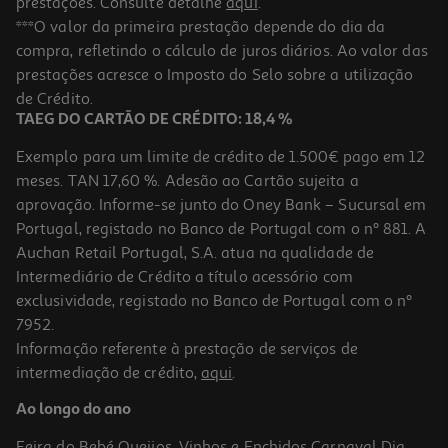
prestações. Consulte detalhe
aqui
.
***O valor da primeira prestação depende do dia da
compra, refletindo o cálculo de juros diários. Ao valor das
prestações acresce o Imposto do Selo sobre a utilização
de Crédito.
TAEG DO CARTÃO DE CRÉDITO: 18,4 %
Exemplo para um limite de crédito de 1.500€ pago em 12
meses. TAN 17,60 %. Adesão ao Cartão sujeita a
aprovação. Informe-se junto do Oney Bank – Sucursal em
Portugal, registado no Banco de Portugal com o nº 881. A
Auchan Retail Portugal, S.A. atua na qualidade de
Intermediário de Crédito a título acessório com
exclusividade, registado no Banco de Portugal com o nº
7952.
Informação referente à prestação de serviços de
intermediação de crédito,
aqui
.
Ao longo do ano
Feira do Bebé
Queijos, Vinhos e Enchidos
Carnaval
Dia