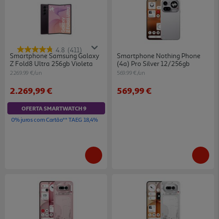
4.8
(411)
Smartphone Samsung Galaxy
Smartphone Nothing Phone
Z Fold8 Ultra 256gb Violeta
(4a) Pro Silver 12/256gb
2269.99 €/un
569.99 €/un
2.269,99 €
569,99 €
OFERTA SMARTWATCH 9
0% juros com Cartão** TAEG 18,4%