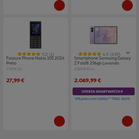
5.0
(1)
4.9
(639)
Feature Phone Nokia 105 2024
Smartphone Samsung Galaxy
Preto
Z Fold8 256gb Lavanda
27.99 €/un
2069.99 €/un
27,99 €
2.069,99 €
OFERTA SMARTWATCH 9
0% juros com Cartão** TAEG 18,4%