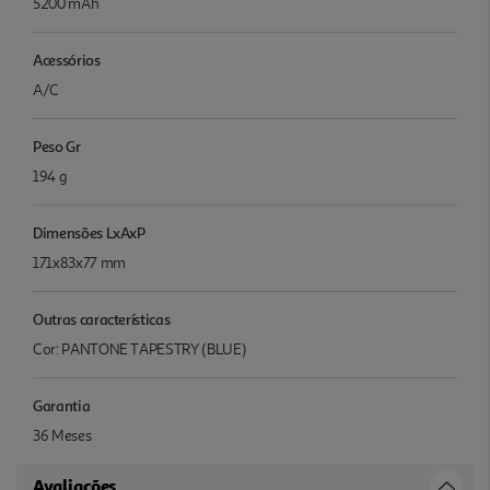
5200 mAh
Acessórios
A/C
Peso Gr
194 g
Dimensões LxAxP
171x83x77 mm
Outras características
Cor: PANTONE TAPESTRY (BLUE)
Garantia
36 Meses
Avaliações