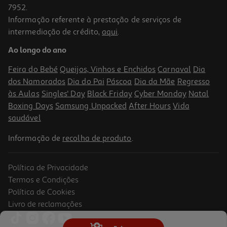
7952.
Informação referente à prestação de serviços de
intermediação de crédito,
aqui
.
Smartphone Motorola G56 5g 8gb 512gb Preto
Ao longo do ano
229.99 €/un
Feira do Bebé
Queijos, Vinhos e Enchidos
Carnaval
Dia
229,99 €
dos Namorados
Dia do Pai
Páscoa
Dia da Mãe
Regresso
às Aulas
Singles' Day
Black Friday
Cyber Monday
Natal
Boxing Days
Samsung Unpacked
After Hours
Vida
saudável
Informação de
recolha de produto
.
Política de Privacidade
Termos e Condições
Política de Cookies
Livro de reclamações
Smartphone Xiaomi Redmi 15c (6.9'' 4/128gb Moonlight Blue)