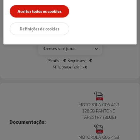
Pague com o seu
Aceitar todos os cookies
Cartão Oney Auchan
saiba mais >
Definições de cookies
TAEG: 18,4%
3 meses sem juros
- €
- €
1º mês:
Seguintes:
- €
MTIC (Valor Total):
MOTOROLA G06 4GB
128GB PANTONE
TAPESTRY (BLUE)
Documentação:
MOTOROLA G06 4GB