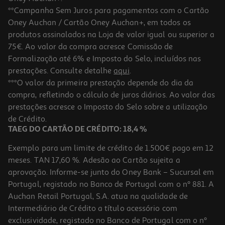
**Campanha Sem Juros para pagamentos com o Cartão
Oney Auchan / Cartão Oney Auchan+, em todos os
produtos assinalados na Loja de valor igual ou superior a
75€. Ao valor da compra acresce Comissão de
Formalização até 6% e Imposto do Selo, incluídos nas
prestações. Consulte detalhe
aqui
.
4.5
(11)
Smartphone Tcl 60 Se Nxtpaper 5g 8/256gb Gray
***O valor da primeira prestação depende do dia da
compra, refletindo o cálculo de juros diários. Ao valor das
169.99 €/un
prestações acresce o Imposto do Selo sobre a utilização
169,99 €
de Crédito.
TAEG DO CARTÃO DE CRÉDITO: 18,4 %
Exemplo para um limite de crédito de 1.500€ pago em 12
meses. TAN 17,60 %. Adesão ao Cartão sujeita a
aprovação. Informe-se junto do Oney Bank – Sucursal em
Portugal, registado no Banco de Portugal com o nº 881. A
Auchan Retail Portugal, S.A. atua na qualidade de
Intermediário de Crédito a título acessório com
exclusividade, registado no Banco de Portugal com o nº