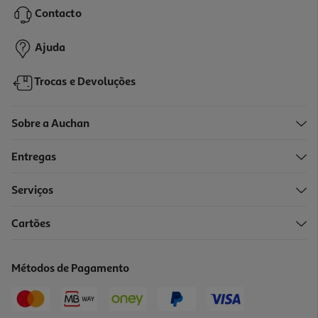
Contacto
149,99 €
Ajuda
Trocas e Devoluções
Sobre a Auchan
Entregas
Serviços
5.0
(1)
Cartões
Smartphone Xiaomi Redmi 15c 4/128gb Midnight Black
129.99 €/un
Métodos de Pagamento
129,99 €